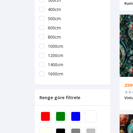
300cm
Kum
400cm
500cm
600cm
800cm
1000cm
1200cm
1400cm
1600cm
250
Renge göre filtrele
Vint