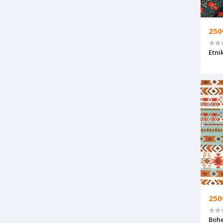
250
Etni
250
Boh