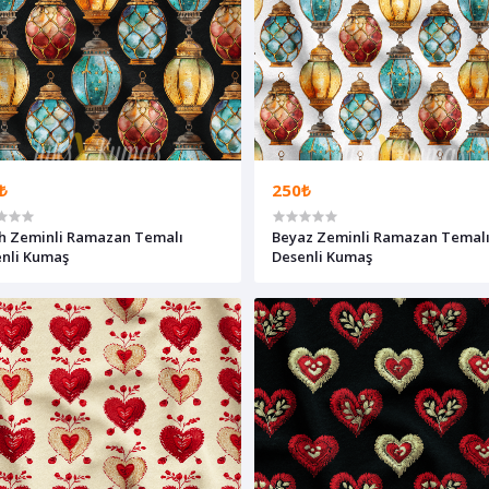
₺
250₺
h Zeminli Ramazan Temalı
Beyaz Zeminli Ramazan Temal
nli Kumaş
Desenli Kumaş