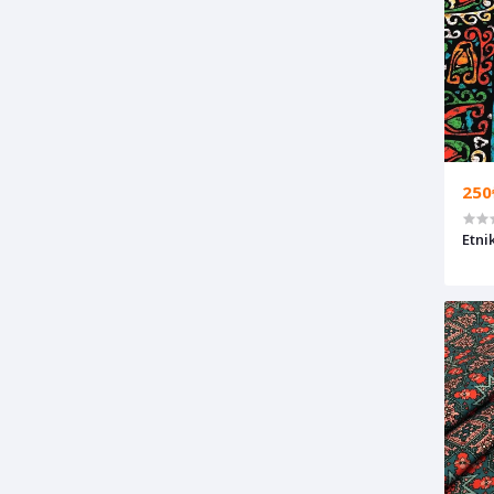
250
Etni