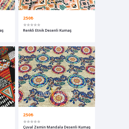
250₺
aş
Renkli Etnik Desenli Kumaş
250₺
Çuval Zemin Mandala Desenli Kumaş