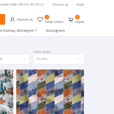
estek Hattı
+90 212 401 07 21
Oturum aç
Kayıt
0
0
Oturum aç
Takip Listesi
Sepet
e Kumaş Almalıyım ?
Instagram
Göre sırala
ar
En yeni