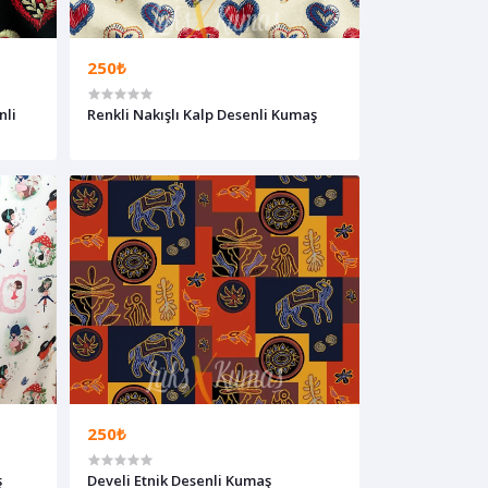
250₺
nli
Renkli Nakışlı Kalp Desenli Kumaş
250₺
ş
Develi Etnik Desenli Kumaş