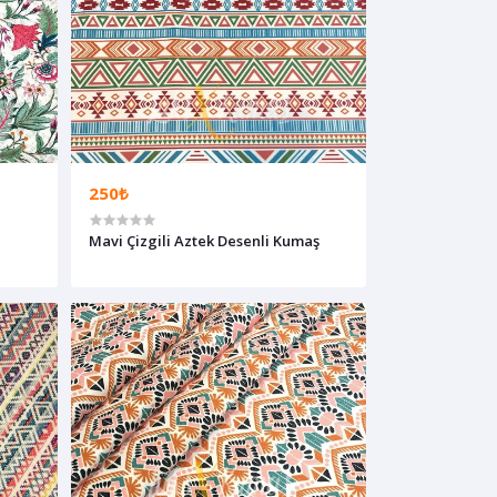
250₺
Mavi Çizgili Aztek Desenli Kumaş