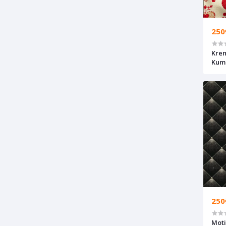
250
Krem
Kum
250
Moti