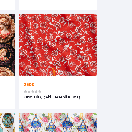
250₺
Kırmızılı Çiçekli Desenli Kumaş