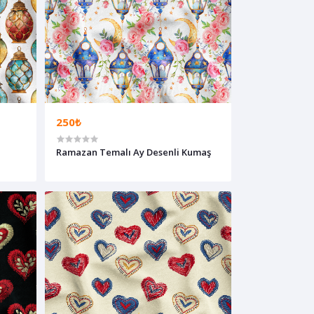
250₺
ı
Ramazan Temalı Ay Desenli Kumaş