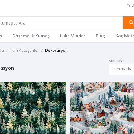
D
ş
Döşemelik Kumaş
Lüks Minder
Blog
Kaç Metr
fa
Tüm Kategoriler
Dekorasyon
Markalar
rasyon
Tüm markal