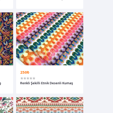
250₺
ş
Renkli Şekilli Etnik Desenli Kumaş