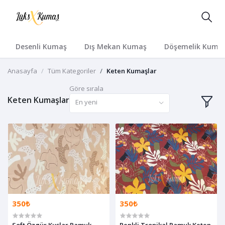
Desenli Kumaş
Dış Mekan Kumaş
Döşemelik Kuma
Anasayfa
Tüm Kategoriler
Keten Kumaşlar
Göre sırala
Keten Kumaşlar
En yeni
350₺
350₺
Soft Özgür Kuşlar Pamuk
Renkli Tropikal Pamuk Keten