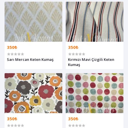
350₺
350₺
Sarı Mercan Keten Kumaş
Kırmızı Mavi Çizgili Keten
Kumaş
350₺
350₺