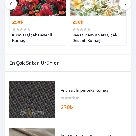
250₺
250₺
2
Kırmızı Çiçek Desenli
Beyaz Zemin Sarı Çiçek
B
Kumaş
Desenli Kumaş
K
En Çok Satan Ürünler
Antrasit İmperteks Kumaş
270₺