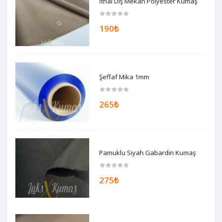
İthal Dış Mekan Polyester Kumaş
190₺
Şeffaf Mika 1mm
265₺
Pamuklu Siyah Gabardin Kumaş
275₺