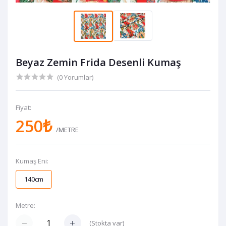
Beyaz Zemin Frida Desenli Kumaş
(0 Yorumlar)
Fiyat:
250₺
/METRE
Kumaş Eni:
140cm
Metre:
(
Stokta var
)