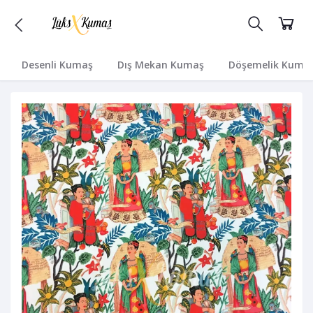
Desenli Kumaş
Dış Mekan Kumaş
Döşemelik Kuma