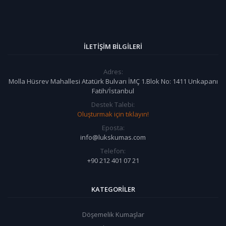
İLETIŞIM BILGILERI
Adres:
Molla Hüsrev Mahallesi Atatürk Bulvarı İMÇ 1.Blok No: 1411 Unkapanı
Fatih/İstanbul
Destek Talebi:
Oluşturmak için tıklayın!
Eposta:
info@lukskumas.com
Telefon:
+90 212 401 07 21
KATEGORILER
Döşemelik Kumaşlar