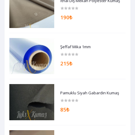
İthal Dış Mekan Polyester Kumaş
190₺
Şeffaf Mika 1mm
215₺
Pamuklu Siyah Gabardin Kumaş
85₺