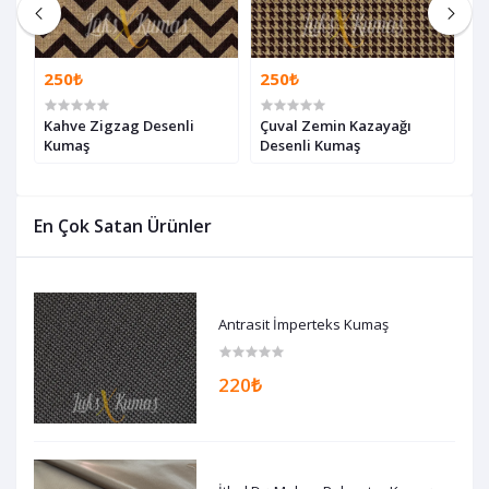
250₺
250₺
2
Kahve Zigzag Desenli
Çuval Zemin Kazayağı
Ç
Kumaş
Desenli Kumaş
K
En Çok Satan Ürünler
Antrasit İmperteks Kumaş
220₺