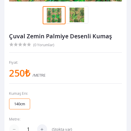
Çuval Zemin Palmiye Desenli Kumaş
(0 Yorumlar)
Fiyat:
250₺
/METRE
Kumaş Eni:
140cm
Metre:
(
Stokta var
)