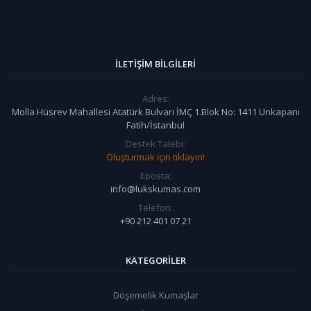
İLETIŞIM BILGILERI
Adres:
Molla Hüsrev Mahallesi Atatürk Bulvarı İMÇ 1.Blok No: 1411 Unkapanı
Fatih/İstanbul
Destek Talebi:
Oluşturmak için tıklayın!
Eposta:
info@lukskumas.com
Telefon:
+90 212 401 07 21
KATEGORILER
Döşemelik Kumaşlar