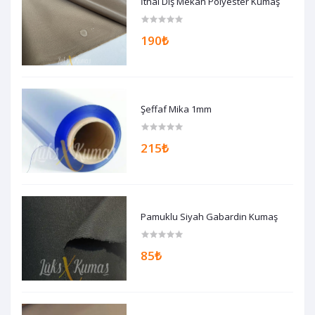
İthal Dış Mekan Polyester Kumaş
190₺
Şeffaf Mika 1mm
215₺
Pamuklu Siyah Gabardin Kumaş
85₺