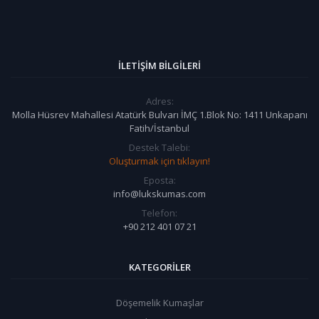
İLETIŞIM BILGILERI
Adres:
Molla Hüsrev Mahallesi Atatürk Bulvarı İMÇ 1.Blok No: 1411 Unkapanı
Fatih/İstanbul
Destek Talebi:
Oluşturmak için tıklayın!
Eposta:
info@lukskumas.com
Telefon:
+90 212 401 07 21
KATEGORILER
Döşemelik Kumaşlar