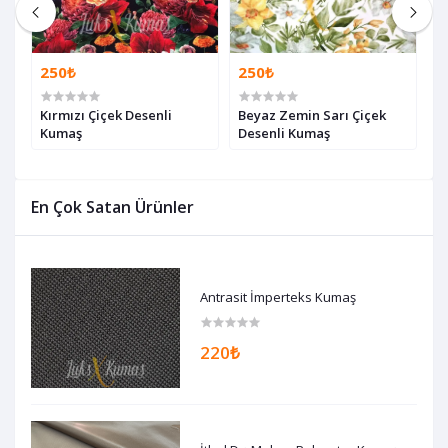
250₺
250₺
2
Kırmızı Çiçek Desenli
Beyaz Zemin Sarı Çiçek
B
Kumaş
Desenli Kumaş
K
En Çok Satan Ürünler
Antrasit İmperteks Kumaş
220₺