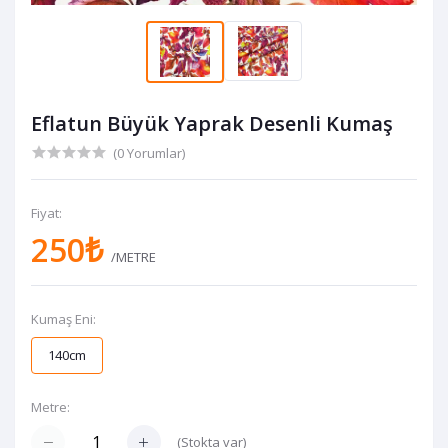
Eflatun Büyük Yaprak Desenli Kumaş
(0 Yorumlar)
Fiyat:
250₺
/METRE
Kumaş Eni:
140cm
Metre:
(
Stokta var
)