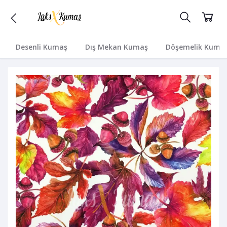
Desenli Kumaş
Dış Mekan Kumaş
Döşemelik Kuma