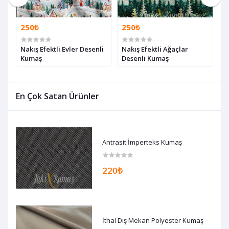
250₺
250₺
2
Nakış Efektli Evler Desenli
Nakış Efektli Ağaçlar
Y
Kumaş
Desenli Kumaş
D
En Çok Satan Ürünler
Antrasit İmperteks Kumaş
220₺
İthal Dış Mekan Polyester Kumaş