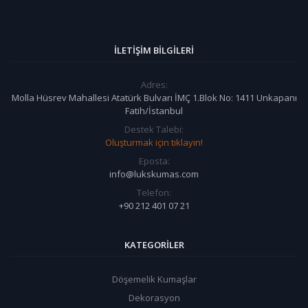
İLETIŞIM BILGILERI
Adres:
Molla Hüsrev Mahallesi Atatürk Bulvarı İMÇ 1.Blok No: 1411 Unkapanı
Fatih/İstanbul
Destek Talebi:
Oluşturmak için tıklayın!
Eposta:
info@lukskumas.com
Telefon:
+90 212 401 07 21
KATEGORILER
Döşemelik Kumaşlar
Dekorasyon