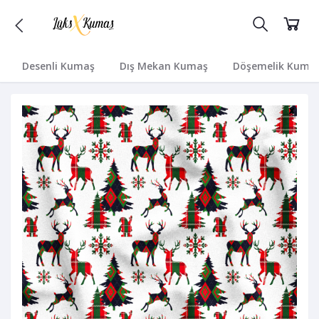
Desenli Kumaş
Dış Mekan Kumaş
Döşemelik Kuma