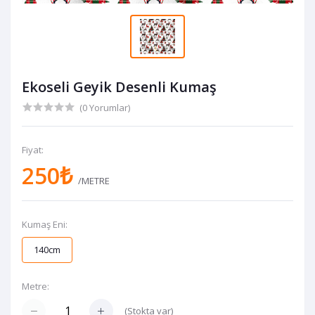
Ekoseli Geyik Desenli Kumaş
(0 Yorumlar)
Fiyat:
250₺
/METRE
Kumaş Eni:
140cm
Metre:
(
Stokta var
)