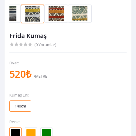
Frida Kumaş
(0 Yorumlar)
Fiyat:
520₺
/METRE
Kumaş Eni:
140cm
Renk: