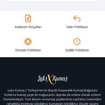
Kullanım Koşulları
İade Politikasi
Destek Politikası
Gizlilik Politikası
Lüks Kumaş | Türkiye'nin En Büyük Döşemelik Kumaş Mağazası
Yüzlerce kumaş çeşiti ile mağazamız dışında da online olarak sizlerin
hizmetindeyiz. Tüm desen ve kumaş çeşitlerimizi sayfamız üzerinden
rahatlıkla inceleyip istediğiniz kumaştan istediğiniz ölçüde sipariş