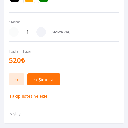
Metre:
(
Stokta var
)
Toplam Tutar:
520₺
Şimdi al
Takip listesine ekle
Paylaş: