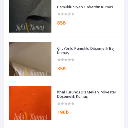
Pamuklu Siyah Gabardin Kumaş
85₺
Çift Yönlü Pamuklu Döşemelik Bej
Kumaş
35₺
İthal Turuncu Dış Mekan Polyester
Döşemelik Kumaş
190₺