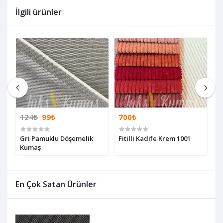
İlgili ürünler
124₺
99₺
700₺
7
Gri Pamuklu Döşemelik
Fitilli Kadife Krem 1001
F
Kumaş
En Çok Satan Ürünler