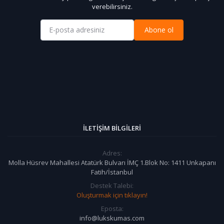
verebilirsiniz.
Abone ol
İLETIŞIM BILGILERI
Adres:
Molla Hüsrev Mahallesi Atatürk Bulvarı İMÇ 1.Blok No: 1411 Unkapanı
Fatih/İstanbul
Destek Talebi:
Oluşturmak için tıklayın!
Eposta:
info@lukskumas.com