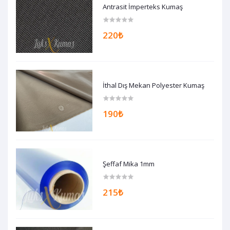
Antrasit İmperteks Kumaş
220₺
İthal Dış Mekan Polyester Kumaş
190₺
Şeffaf Mika 1mm
215₺