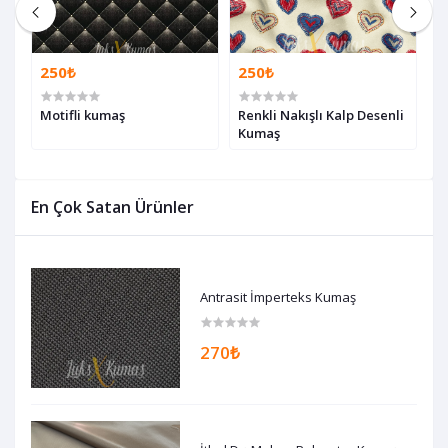
250₺
250₺
2
Motifli kumaş
Renkli Nakışlı Kalp Desenli
S
Kumaş
D
En Çok Satan Ürünler
Antrasit İmperteks Kumaş
270₺