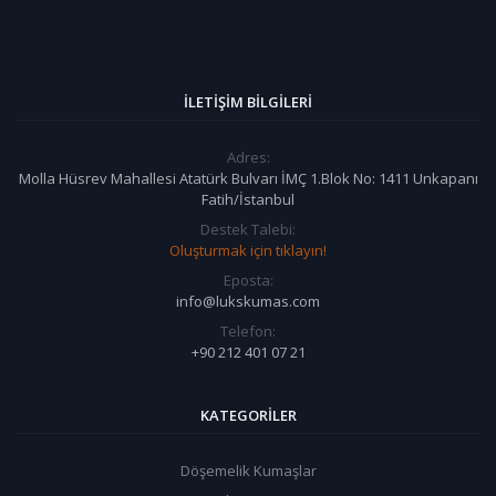
İLETIŞIM BILGILERI
Adres:
Molla Hüsrev Mahallesi Atatürk Bulvarı İMÇ 1.Blok No: 1411 Unkapanı
Fatih/İstanbul
Destek Talebi:
Oluşturmak için tıklayın!
Eposta:
info@lukskumas.com
Telefon:
+90 212 401 07 21
KATEGORILER
Döşemelik Kumaşlar