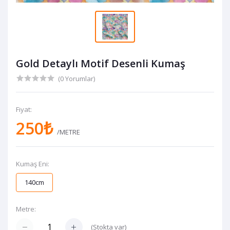
Gold Detaylı Motif Desenli Kumaş
(0 Yorumlar)
Fiyat:
250₺
/METRE
Kumaş Eni:
140cm
Metre:
(
Stokta var
)