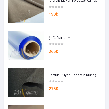
İthal Dış Mekan Polyester Kumaş
190₺
Şeffaf Mika 1mm
265₺
Pamuklu Siyah Gabardin Kumaş
275₺