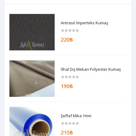
Antrasit İmperteks Kumaş
220₺
İthal Dış Mekan Polyester Kumaş
190₺
Şeffaf Mika 1mm
215₺