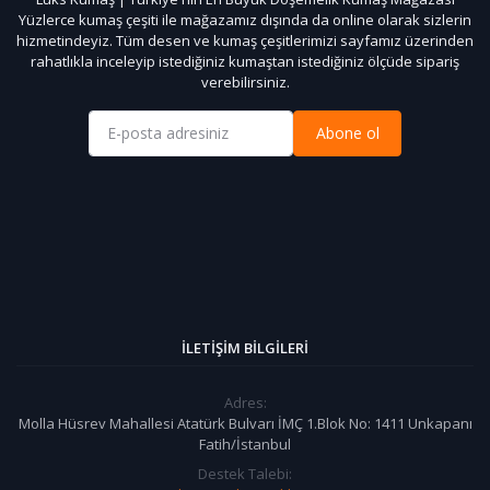
Yüzlerce kumaş çeşiti ile mağazamız dışında da online olarak sizlerin
hizmetindeyiz. Tüm desen ve kumaş çeşitlerimizi sayfamız üzerinden
rahatlıkla inceleyip istediğiniz kumaştan istediğiniz ölçüde sipariş
verebilirsiniz.
Abone ol
İLETIŞIM BILGILERI
Adres:
Molla Hüsrev Mahallesi Atatürk Bulvarı İMÇ 1.Blok No: 1411 Unkapanı
Fatih/İstanbul
Destek Talebi: