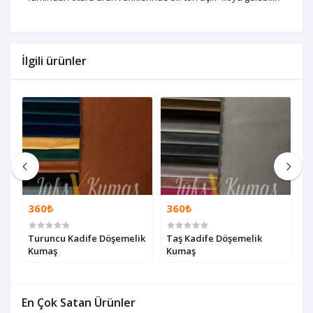
İlgili ürünler
360₺
360₺
3
Turuncu Kadife Döşemelik
Taş Kadife Döşemelik
A
Kumaş
Kumaş
D
En Çok Satan Ürünler