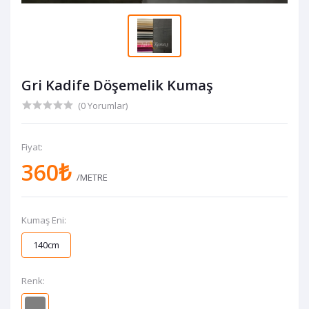
Gri Kadife Döşemelik Kumaş
(0 Yorumlar)
Fiyat:
360₺
/METRE
Kumaş Eni:
140cm
Renk: