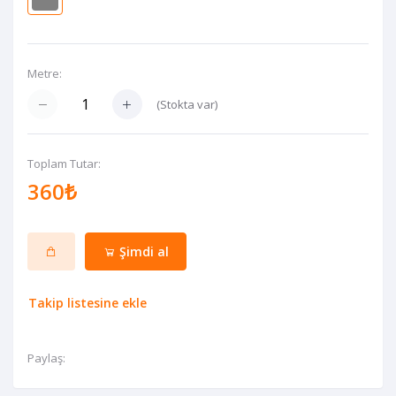
Metre:
(
Stokta var
)
Toplam Tutar:
360₺
Şimdi al
Takip listesine ekle
Paylaş: