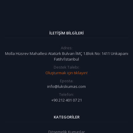
İLETIŞIM BILGILERI
Adres:
Molla Hüsrev Mahallesi Atatürk Bulvarı İMÇ 1.Blok No: 1411 Unkapanı
Fatih/İstanbul
Destek Talebi:
Oluşturmak için tıklayın!
Eposta:
info@lukskumas.com
Telefon:
+90 212 401 07 21
KATEGORILER
Döşemelik Kumaşlar