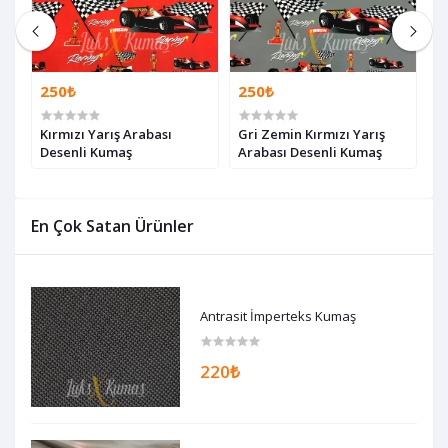
250₺
250₺
2
Kırmızı Yarış Arabası
Gri Zemin Kırmızı Yarış
G
Desenli Kumaş
Arabası Desenli Kumaş
O
En Çok Satan Ürünler
Antrasit İmperteks Kumaş
220₺