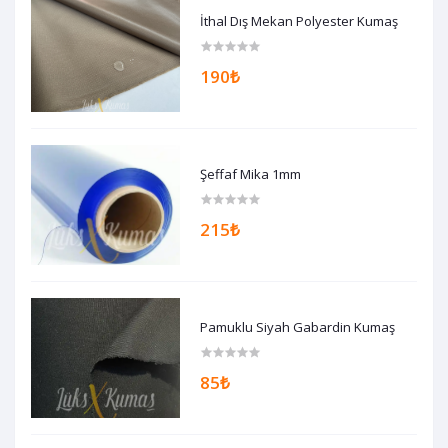
İthal Dış Mekan Polyester Kumaş
190₺
Şeffaf Mika 1mm
215₺
Pamuklu Siyah Gabardin Kumaş
85₺