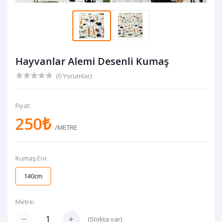
Hayvanlar Alemi Desenli Kumaş
(0 Yorumlar)
Fiyat:
250₺
/METRE
Kumaş Eni:
140cm
Metre:
(
Stokta var
)