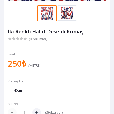
İki Renkli Halat Desenli Kumaş
(0 Yorumlar)
Fiyat:
250₺
/METRE
Kumaş Eni:
140cm
Metre:
(
Stokta var
)