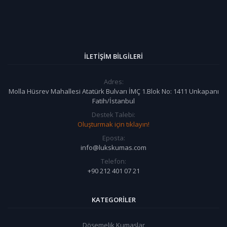
İLETIŞIM BILGILERI
Adres:
Molla Hüsrev Mahallesi Atatürk Bulvarı İMÇ 1.Blok No: 1411 Unkapanı
Fatih/İstanbul
Destek Talebi:
Oluşturmak için tıklayın!
Eposta:
info@lukskumas.com
Telefon:
+90 212 401 07 21
KATEGORILER
Döşemelik Kumaşlar