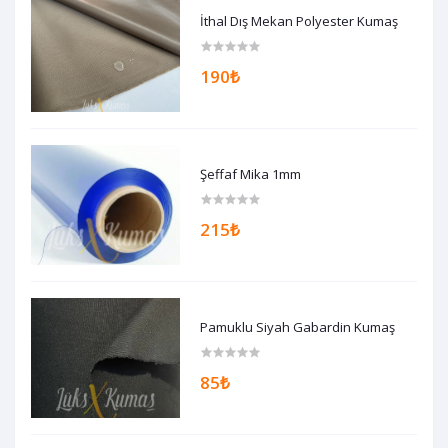
İthal Dış Mekan Polyester Kumaş
190₺
Şeffaf Mika 1mm
215₺
Pamuklu Siyah Gabardin Kumaş
85₺