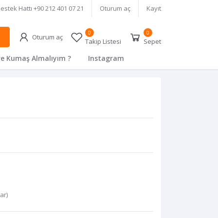
estek Hattı
+90 212 401 07 21
Oturum aç
Kayıt
0
0
Oturum aç
Takip Listesi
Sepet
e Kumaş Almalıyım ?
Instagram
var
)