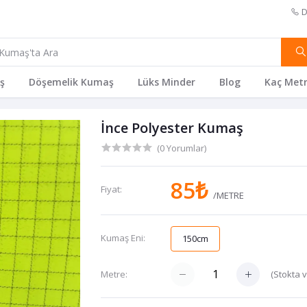
D
ş
Döşemelik Kumaş
Lüks Minder
Blog
Kaç Metr
İnce Polyester Kumaş
(0 Yorumlar)
85₺
Fiyat:
/METRE
Kumaş Eni:
150cm
(
Stokta 
Metre: