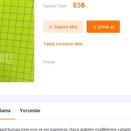
85₺
Toplam Tutar:
Sepete ekle
Şimdi al
Takip listesine ekle
Paylaş:
klama
Yorumlar
şüt Kumaşı hem ince ve yer kaplamaz. Hava alabilen özelliklerine sahiptir