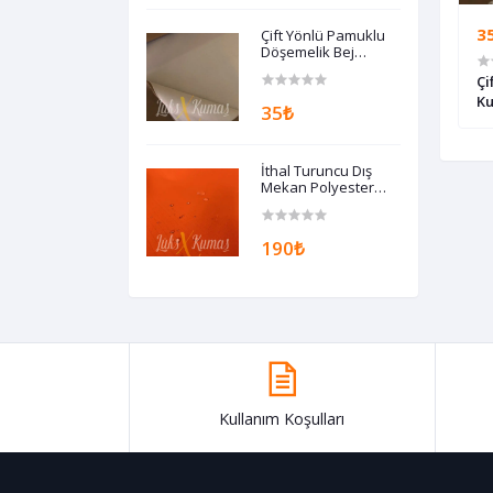
190₺
63₺
3
Çift Yönlü Pamuklu
Döşemelik Bej
Kumaş
ş Mekan Polyester
İthal Gri Dış Mekan Döşemelik
Çi
ş
Kumaş
K
35₺
İthal Turuncu Dış
Mekan Polyester
Döşemelik Kumaş
190₺
Kullanım Koşulları