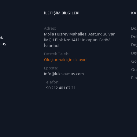
İLETIŞIM BILGILERI
KA
Adres:
Dö
Molla Hüsrev Mahallesi Atatürk Bulvarı
De
 da
İMÇ 1.Blok No: 1411 Unkapanı Fatih/
umaş
Do
İstanbul
Dı
Destek Talebi:
Oluşturmak için tıklayın!
Göl
Eposta:
Ou
info@lukskumas.com
Bl
Telefon:
+90 212 401 07 21