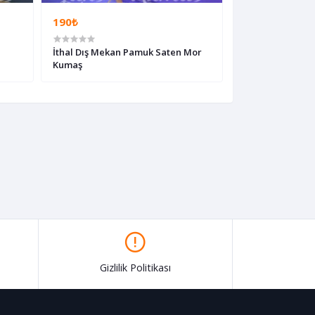
190₺
190₺
İthal Dış Mekan Pamuk Saten Mor
İthal Dış Mekan
Kumaş
Gizlilik Politikası