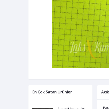
En Çok Satan Ürünler
Açı
Para
Antrasit İmperteks