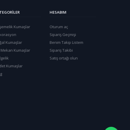
TEGORILER
HESABIM
şemelik Kumaşlar
Oturum aç
korasyon
Sipariş Geçmişi
ğal Kumaşlar
Benim Takip Listem
ş Mekan Kumaşlar
Sipariş Takibi
gelik
Satış ortağı olun
tlet Kumaşlar
og