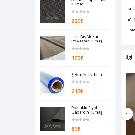
Kumaş
Kull
EN:
220₺
Foto
İthal Dış Mekan
Polyester Kumaş
İlgi
190₺
Şeffaf Mika 1mm
215₺
Pamuklu Siyah
Gabardin Kumaş
85₺