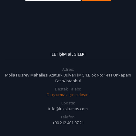
İLETIŞIM BILGILERI
Adres:
Molla Hüsrev Mahallesi Atatürk Bulvarı İMÇ 1.Blok No: 1411 Unkapanı
Fatih/İstanbul
Destek Talebi:
Oluşturmak için tıklayın!
Eposta:
info@lukskumas.com
Telefon:
+90 212 401 07 21