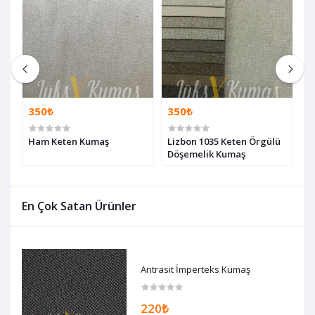
350₺
350₺
3
maş
Ham Keten Kumaş
Lizbon 1035 Keten Örgülü
L
Döşemelik Kumaş
D
En Çok Satan Ürünler
Antrasit İmperteks Kumaş
220₺