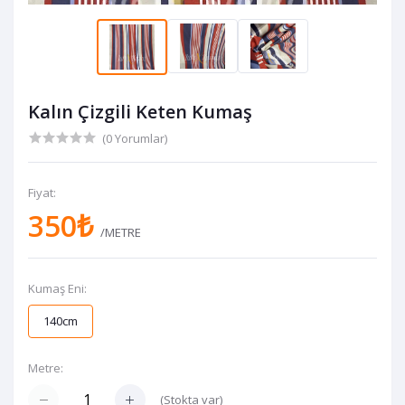
Kalın Çizgili Keten Kumaş
(0 Yorumlar)
Fiyat:
350₺
/METRE
Kumaş Eni:
140cm
Metre:
(
Stokta var
)