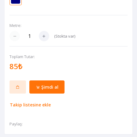
Metre:
(
Stokta var
)
Toplam Tutar:
85₺
Şimdi al
Takip listesine ekle
Paylaş: