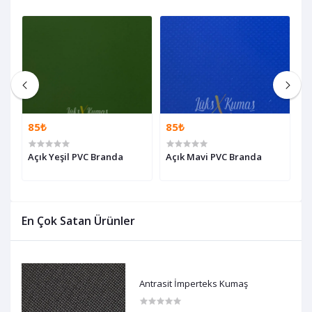
85₺
85₺
8
Açık Yeşil PVC Branda
Açık Mavi PVC Branda
A
En Çok Satan Ürünler
Antrasit İmperteks Kumaş