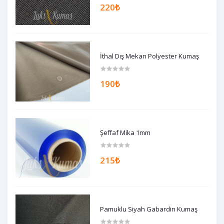
220₺
İthal Dış Mekan Polyester Kumaş
190₺
Şeffaf Mika 1mm
215₺
Pamuklu Siyah Gabardin Kumaş