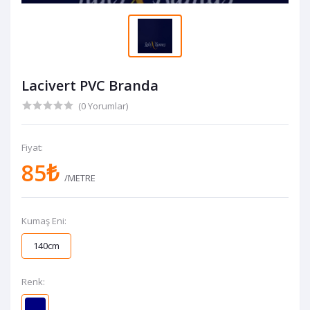
Lacivert PVC Branda
(0 Yorumlar)
Fiyat:
85₺
/METRE
Kumaş Eni:
140cm
Renk: