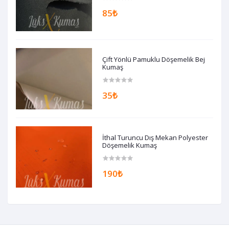
85₺
Çift Yönlü Pamuklu Döşemelik Bej
Kumaş
35₺
İthal Turuncu Dış Mekan Polyester
Döşemelik Kumaş
190₺