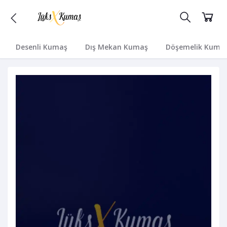
Desenli Kumaş
Dış Mekan Kumaş
Döşemelik Kuma