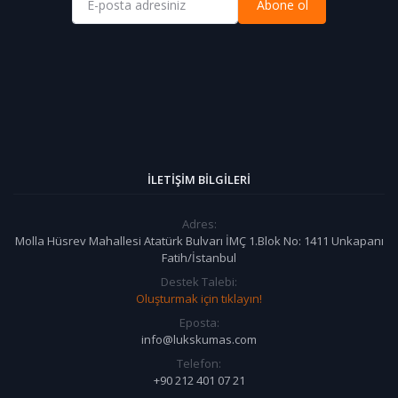
Abone ol
İLETIŞIM BILGILERI
Adres:
Molla Hüsrev Mahallesi Atatürk Bulvarı İMÇ 1.Blok No: 1411 Unkapanı
Fatih/İstanbul
Destek Talebi:
Oluşturmak için tıklayın!
Eposta:
info@lukskumas.com
Telefon:
+90 212 401 07 21