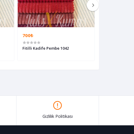
700₺
700₺
Fitilli Kadife Pembe 1042
Fitilli Kadife Ki
Gizlilik Politikası