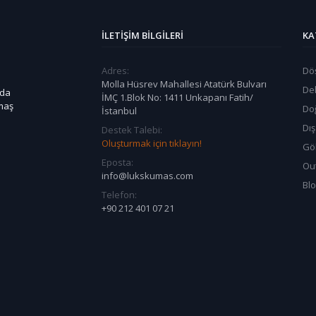
İLETIŞIM BILGILERI
KA
Adres:
Dö
Molla Hüsrev Mahallesi Atatürk Bulvarı
De
 da
İMÇ 1.Blok No: 1411 Unkapanı Fatih/
umaş
Do
İstanbul
Dı
Destek Talebi:
Oluşturmak için tıklayın!
Göl
Eposta:
Ou
info@lukskumas.com
Bl
Telefon:
+90 212 401 07 21