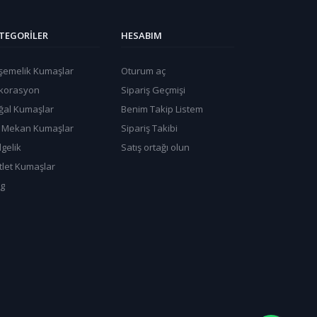
TEGORILER
HESABIM
şemelik Kumaşlar
Oturum aç
korasyon
Sipariş Geçmişi
ğal Kumaşlar
Benim Takip Listem
ş Mekan Kumaşlar
Sipariş Takibi
gelik
Satış ortağı olun
tlet Kumaşlar
og