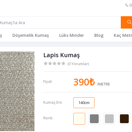
D
ş
Döşemelik Kumaş
Lüks Minder
Blog
Kaç Metr
Lapis Kumaş
(0 Yorumlar)
390₺
Fiyat:
/METRE
Kumaş Eni:
140cm
Renk: