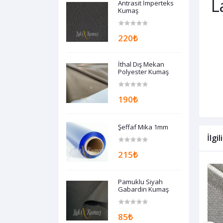
L
Antrasit İmperteks
Kumaş
220₺
İthal Dış Mekan
Polyester Kumaş
190₺
Şeffaf Mika 1mm
İlgi
215₺
Pamuklu Siyah
Gabardin Kumaş
85₺