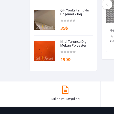
Çift Yönlü Pamuklu
Döşemelik Bej
Kumaş
35₺
700₺
1
vi 1036
Fitilli Kadife Mint 1034
Gr
İthal Turuncu Dış
Mekan Polyester
Döşemelik Kumaş
190₺
Kullanım Koşulları