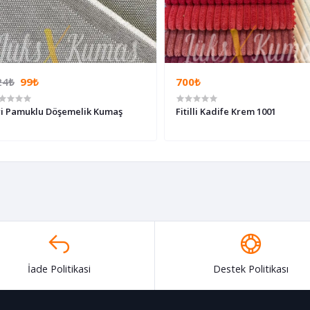
24₺
99₺
700₺
i Pamuklu Döşemelik Kumaş
Fitilli Kadife Krem 1001
İade Politikasi
Destek Politikası