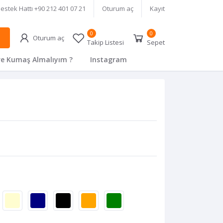
estek Hattı
+90 212 401 07 21
Oturum aç
Kayıt
0
0
Oturum aç
Takip Listesi
Sepet
e Kumaş Almalıyım ?
Instagram