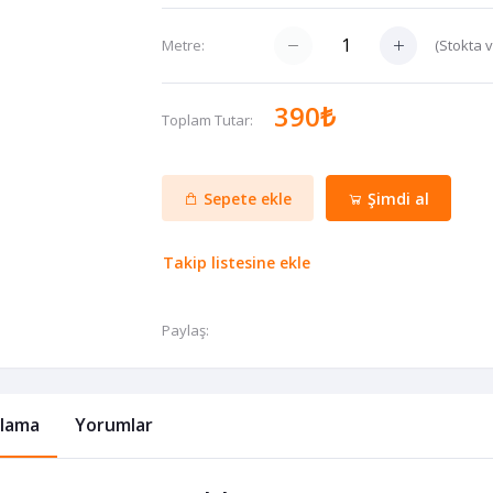
(
Stokta 
Metre:
390₺
Toplam Tutar:
Sepete ekle
Şimdi al
Takip listesine ekle
Paylaş:
klama
Yorumlar