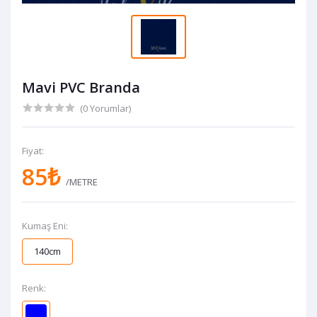
Mavi PVC Branda
(0 Yorumlar)
Fiyat:
85₺
/METRE
Kumaş Eni:
140cm
Renk: