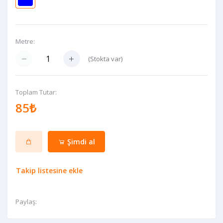
Metre:
(
Stokta var
)
Toplam Tutar:
85₺
Şimdi al
Takip listesine ekle
Paylaş: