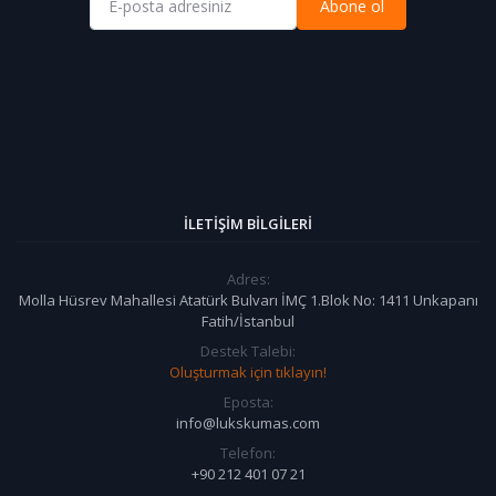
Abone ol
İLETIŞIM BILGILERI
Adres:
Molla Hüsrev Mahallesi Atatürk Bulvarı İMÇ 1.Blok No: 1411 Unkapanı
Fatih/İstanbul
Destek Talebi:
Oluşturmak için tıklayın!
Eposta:
info@lukskumas.com
Telefon:
+90 212 401 07 21