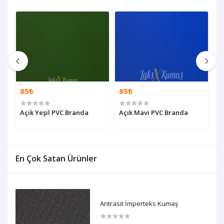
85₺
85₺
8
Açık Yeşil PVC Branda
Açık Mavi PVC Branda
A
En Çok Satan Ürünler
Antrasit İmperteks Kumaş