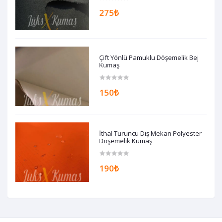
275₺
Çift Yönlü Pamuklu Döşemelik Bej
Kumaş
150₺
İthal Turuncu Dış Mekan Polyester
Döşemelik Kumaş
190₺