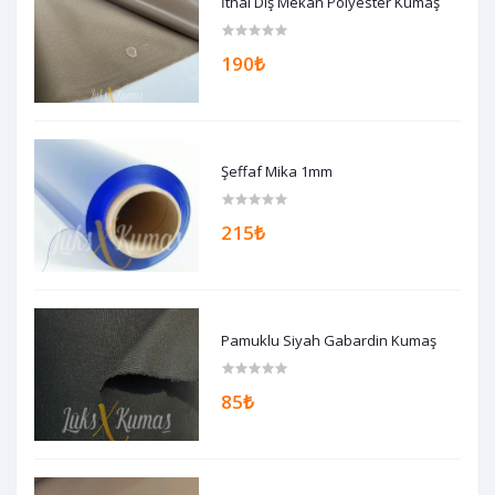
İthal Dış Mekan Polyester Kumaş
190₺
Şeffaf Mika 1mm
215₺
Pamuklu Siyah Gabardin Kumaş
85₺