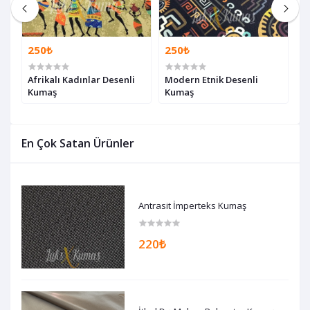
250₺
250₺
2
Afrikalı Kadınlar Desenli
Modern Etnik Desenli
S
Kumaş
Kumaş
K
En Çok Satan Ürünler
Antrasit İmperteks Kumaş
220₺