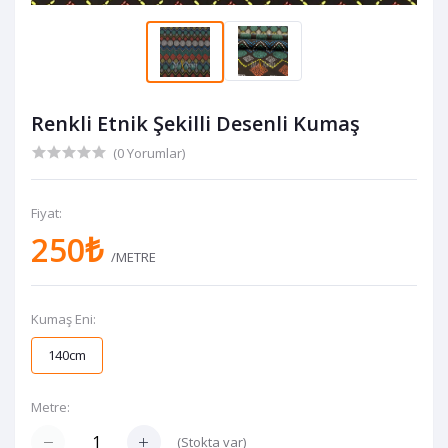
Renkli Etnik Şekilli Desenli Kumaş
(0 Yorumlar)
Fiyat:
250₺
/METRE
Kumaş Eni:
140cm
Metre:
(
Stokta var
)