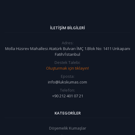
İLETIŞIM BILGILERI
Adres:
Molla Hüsrev Mahallesi Atatürk Bulvarı İMÇ 1.Blok No: 1411 Unkapanı
Fatih/İstanbul
Destek Talebi:
Oluşturmak için tıklayın!
Eposta:
info@lukskumas.com
Telefon:
+90 212 401 07 21
KATEGORILER
Döşemelik Kumaşlar