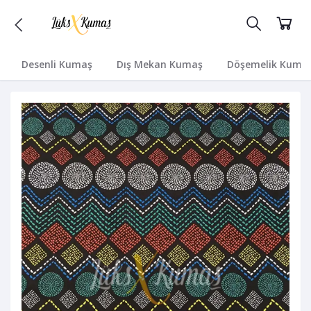
Desenli Kumaş
Dış Mekan Kumaş
Döşemelik Kuma