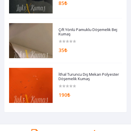
85₺
Çift Yönlü Pamuklu Döşemelik Bej
Kumaş
35₺
İthal Turuncu Dış Mekan Polyester
Döşemelik Kumaş
190₺