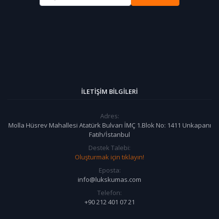
İLETIŞIM BILGILERI
Adres:
Molla Hüsrev Mahallesi Atatürk Bulvarı İMÇ 1.Blok No: 1411 Unkapanı
Fatih/İstanbul
Destek Talebi:
Oluşturmak için tıklayın!
Eposta:
info@lukskumas.com
Telefon:
+90 212 401 07 21