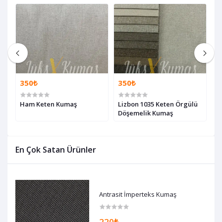
350₺
350₺
3
maş
Ham Keten Kumaş
Lizbon 1035 Keten Örgülü
L
Döşemelik Kumaş
D
En Çok Satan Ürünler
Antrasit İmperteks Kumaş
220₺