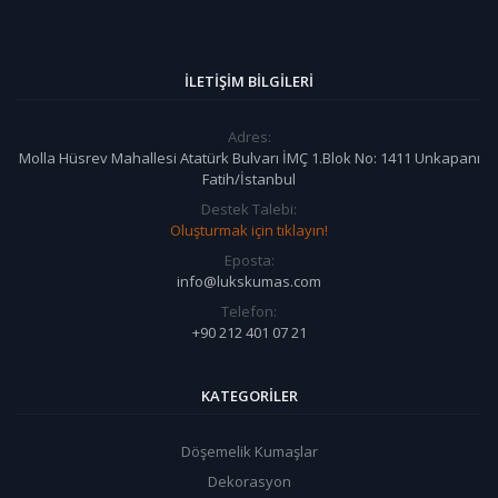
İLETIŞIM BILGILERI
Adres:
Molla Hüsrev Mahallesi Atatürk Bulvarı İMÇ 1.Blok No: 1411 Unkapanı
Fatih/İstanbul
Destek Talebi:
Oluşturmak için tıklayın!
Eposta:
info@lukskumas.com
Telefon:
+90 212 401 07 21
KATEGORILER
Döşemelik Kumaşlar
Dekorasyon