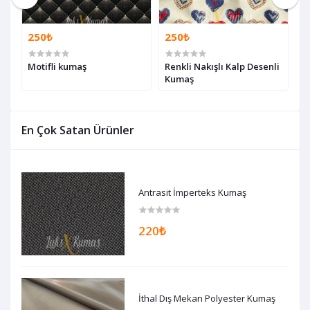
250₺
250₺
2
Motifli kumaş
Renkli Nakışlı Kalp Desenli
S
Kumaş
D
En Çok Satan Ürünler
Antrasit İmperteks Kumaş
220₺
İthal Dış Mekan Polyester Kumaş