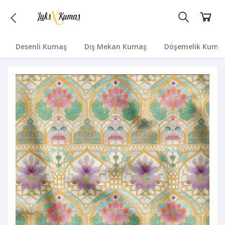
Desenli Kumaş
Dış Mekan Kumaş
Döşemelik Kuma