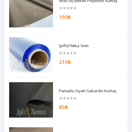
İthal Dış Mekan Polyester Kumaş
190₺
Şeffaf Mika 1mm
215₺
Pamuklu Siyah Gabardin Kumaş
85₺