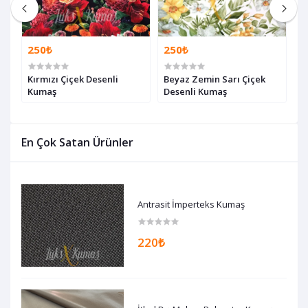
250₺
250₺
2
Kırmızı Çiçek Desenli
Beyaz Zemin Sarı Çiçek
B
Kumaş
Desenli Kumaş
K
En Çok Satan Ürünler
Antrasit İmperteks Kumaş
220₺