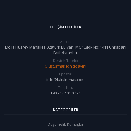
İLETIŞIM BILGILERI
Adres:
Molla Hüsrev Mahallesi Atatürk Bulvarı İMÇ 1.Blok No: 1411 Unkapanı
Fatih/İstanbul
Destek Talebi:
Oluşturmak için tıklayın!
Eposta:
info@lukskumas.com
Telefon:
+90 212 401 07 21
KATEGORILER
Döşemelik Kumaşlar