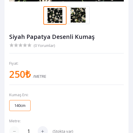
Siyah Papatya Desenli Kumaş
(0 Yorumlar)
Fiyat:
250₺
/METRE
Kumaş Eni:
140cm
Metre:
(
Stokta var
)