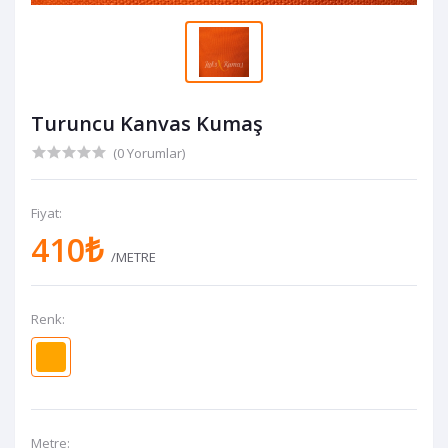
Turuncu Kanvas Kumaş
(0 Yorumlar)
Fiyat:
410₺
/METRE
Renk:
Metre: