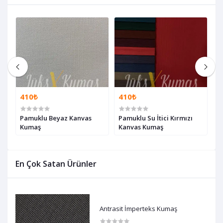
410₺
410₺
4
Pamuklu Beyaz Kanvas
Pamuklu Su İtici Kırmızı
P
Kumaş
Kanvas Kumaş
K
En Çok Satan Ürünler
Antrasit İmperteks Kumaş