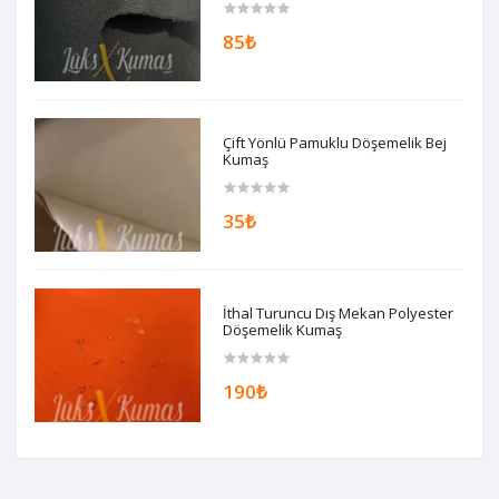
85₺
Çift Yönlü Pamuklu Döşemelik Bej
Kumaş
35₺
İthal Turuncu Dış Mekan Polyester
Döşemelik Kumaş
190₺