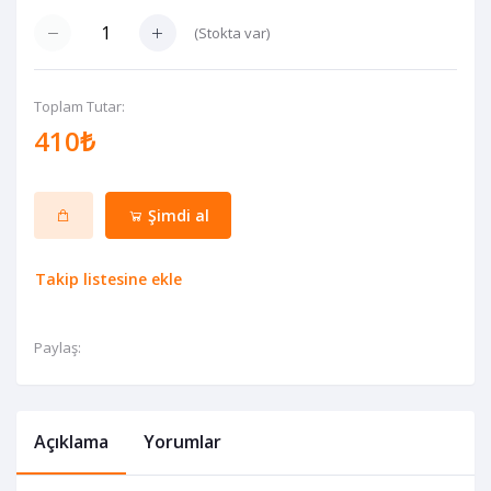
(
Stokta var
)
Toplam Tutar:
410₺
Şimdi al
Takip listesine ekle
Paylaş:
Açıklama
Yorumlar