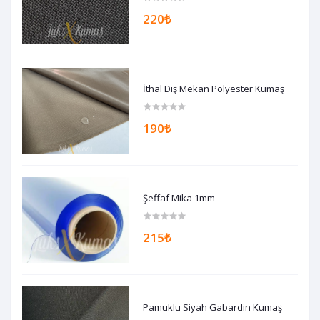
220₺
İthal Dış Mekan Polyester Kumaş
190₺
Şeffaf Mika 1mm
215₺
Pamuklu Siyah Gabardin Kumaş