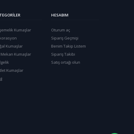
TEGORILER
HESABIM
şemelik Kumaşlar
Oturum aç
korasyon
Sipariş Geçmişi
ğal Kumaşlar
Benim Takip Listem
ş Mekan Kumaşlar
Sipariş Takibi
gelik
Satış ortağı olun
tlet Kumaşlar
og