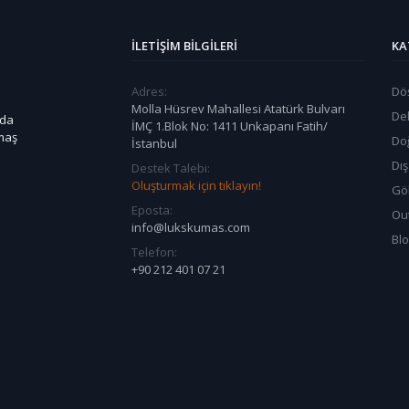
İLETIŞIM BILGILERI
KA
Adres:
Dö
Molla Hüsrev Mahallesi Atatürk Bulvarı
De
 da
İMÇ 1.Blok No: 1411 Unkapanı Fatih/
umaş
Do
İstanbul
Dı
Destek Talebi:
Oluşturmak için tıklayın!
Göl
Eposta:
Ou
info@lukskumas.com
Bl
Telefon:
+90 212 401 07 21