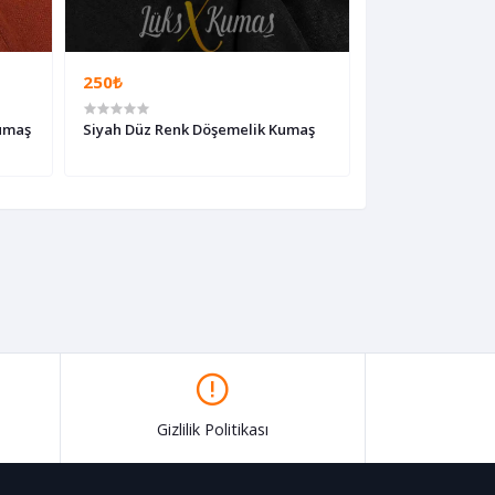
250₺
250₺
umaş
Siyah Düz Renk Döşemelik Kumaş
Mor Düz Renk D
Gizlilik Politikası