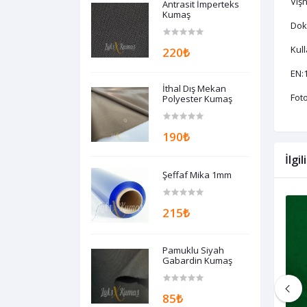
Vişn
Antrasit İmperteks
Kumaş
Dok
Kull
220₺
EN:
İthal Dış Mekan
Foto
Polyester Kumaş
190₺
İlgi
Şeffaf Mika 1mm
215₺
Pamuklu Siyah
Gabardin Kumaş
85₺