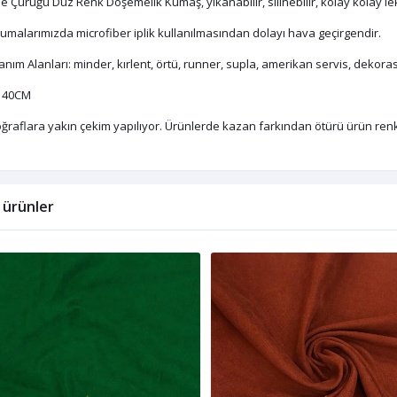
e Çürüğü Düz Renk Döşemelik Kumaş, yıkanabilir, silinebilir, kolay kolay 
umalarımızda microfiber iplik kullanılmasından dolayı hava geçirgendir.
anım Alanları: minder, kırlent, örtü, runner, supla, amerikan servis, dekora
140CM
ğraflara yakın çekim yapılıyor. Ürünlerde kazan farkından ötürü ürün renkle
li ürünler