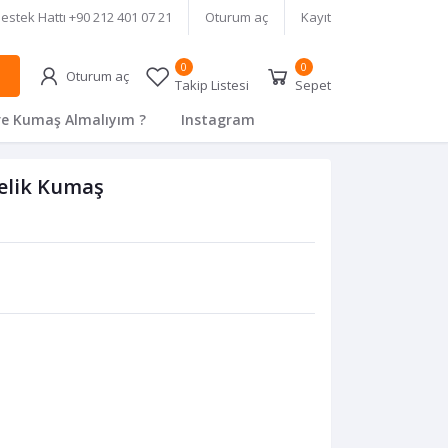
estek Hattı
+90 212 401 07 21
Oturum aç
Kayıt
0
0
Oturum aç
Takip Listesi
Sepet
e Kumaş Almalıyım ?
Instagram
elik Kumaş