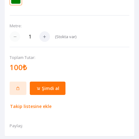
Metre:
(
Stokta var
)
Toplam Tutar:
100₺
Şimdi al
Takip listesine ekle
Paylaş: