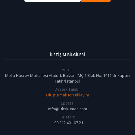
İLETIŞIM BILGILERI
Adres:
Molla Hüsrev Mahallesi Atatürk Bulvarı İMÇ 1.Blok No: 1411 Unkapanı
Fatih/İstanbul
Destek Talebi:
Oluşturmak için tıklayın!
Eposta:
info@lukskumas.com
Telefon:
+90 212 401 07 21