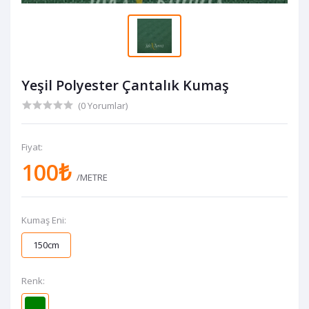
Yeşil Polyester Çantalık Kumaş
(0 Yorumlar)
Fiyat:
100₺
/METRE
Kumaş Eni:
150cm
Renk: