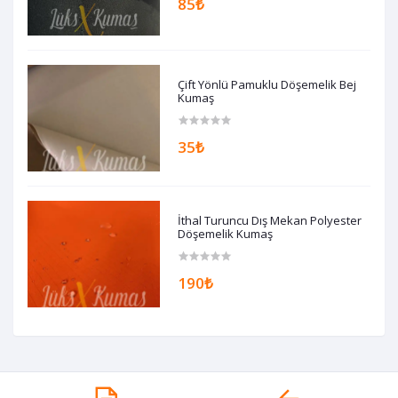
85₺
Çift Yönlü Pamuklu Döşemelik Bej
Kumaş
35₺
İthal Turuncu Dış Mekan Polyester
Döşemelik Kumaş
190₺