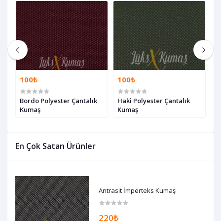
100₺
100₺
1
Bordo Polyester Çantalık
Haki Polyester Çantalık
L
Kumaş
Kumaş
K
En Çok Satan Ürünler
Antrasit İmperteks Kumaş
220₺