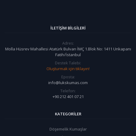
İLETIŞIM BILGILERI
Adres:
Molla Hüsrev Mahallesi Atatürk Bulvarı İMÇ 1.Blok No: 1411 Unkapanı
Fatih/İstanbul
Destek Talebi:
Oluşturmak için tıklayın!
Eposta:
info@lukskumas.com
Telefon:
+90 212 401 07 21
KATEGORILER
Döşemelik Kumaşlar