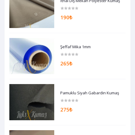
İthal Dış Mekan Polyester Kumaş
190₺
Şeffaf Mika 1mm
265₺
Pamuklu Siyah Gabardin Kumaş
275₺