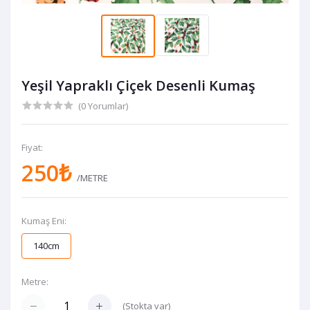
Yeşil Yapraklı Çiçek Desenli Kumaş
(0 Yorumlar)
Fiyat:
250₺
/METRE
Kumaş Eni:
140cm
Metre:
(
Stokta var
)