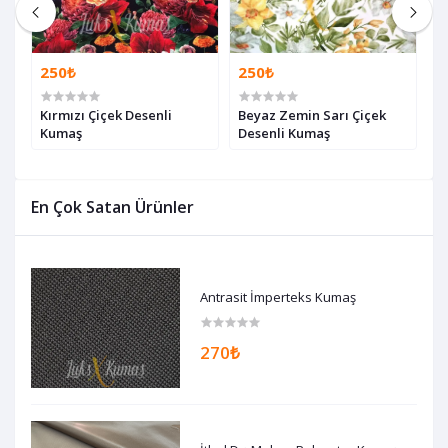
250₺
250₺
2
Kırmızı Çiçek Desenli
Beyaz Zemin Sarı Çiçek
B
Kumaş
Desenli Kumaş
K
En Çok Satan Ürünler
Antrasit İmperteks Kumaş
270₺