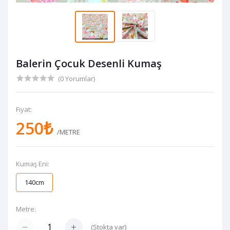
Balerin Çocuk Desenli Kumaş
(0 Yorumlar)
Fiyat:
250₺
/METRE
Kumaş Eni:
140cm
Metre:
(
Stokta var
)