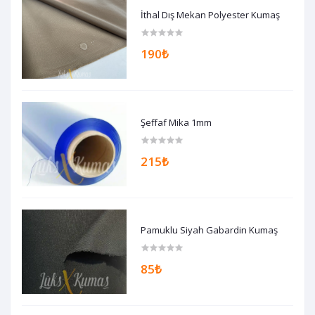
İthal Dış Mekan Polyester Kumaş
190₺
Şeffaf Mika 1mm
215₺
Pamuklu Siyah Gabardin Kumaş
85₺