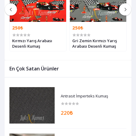
250₺
250₺
2
Kırmızı Yarış Arabası
Gri Zemin Kırmızı Yarış
G
Desenli Kumaş
Arabası Desenli Kumaş
O
En Çok Satan Ürünler
Antrasit İmperteks Kumaş
220₺