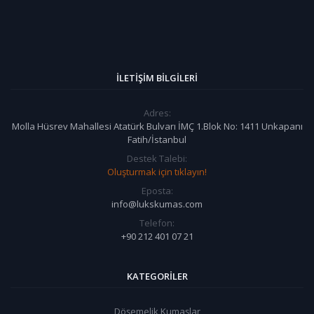
İLETIŞIM BILGILERI
Adres:
Molla Hüsrev Mahallesi Atatürk Bulvarı İMÇ 1.Blok No: 1411 Unkapanı
Fatih/İstanbul
Destek Talebi:
Oluşturmak için tıklayın!
Eposta:
info@lukskumas.com
Telefon:
+90 212 401 07 21
KATEGORILER
Döşemelik Kumaşlar