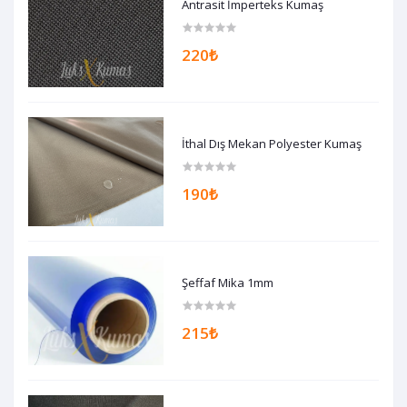
Antrasit İmperteks Kumaş
220₺
İthal Dış Mekan Polyester Kumaş
190₺
Şeffaf Mika 1mm
215₺