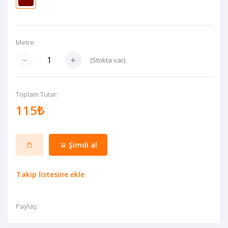
Metre:
(
Stokta var
)
Toplam Tutar:
115₺
Şimdi al
Takip listesine ekle
Paylaş: