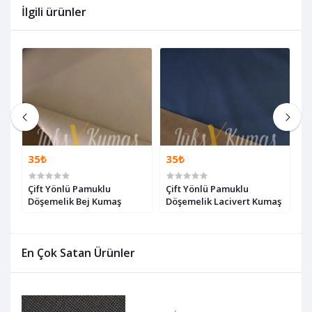
İlgili ürünler
35₺
35₺
1
Çift Yönlü Pamuklu
Çift Yönlü Pamuklu
İ
Döşemelik Bej Kumaş
Döşemelik Lacivert Kumaş
S
En Çok Satan Ürünler