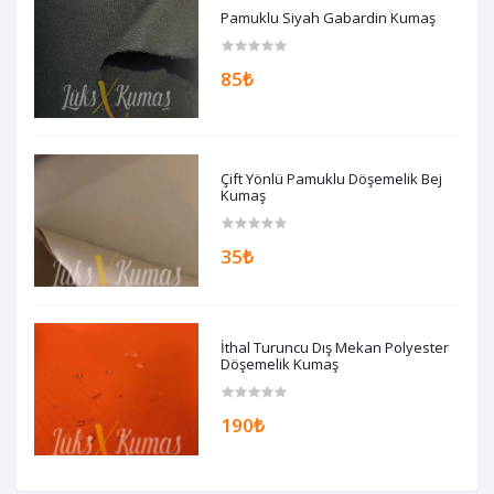
Pamuklu Siyah Gabardin Kumaş
85₺
Çift Yönlü Pamuklu Döşemelik Bej
Kumaş
35₺
İthal Turuncu Dış Mekan Polyester
Döşemelik Kumaş
190₺