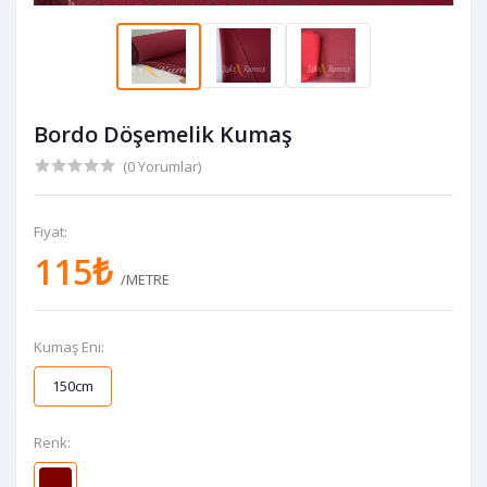
Bordo Döşemelik Kumaş
(0 Yorumlar)
Fiyat:
115₺
/METRE
Kumaş Eni:
150cm
Renk: