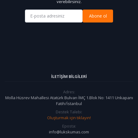
verebilirsiniz.
Abone ol
İLETIŞIM BILGILERI
Adres:
Molla Hüsrev Mahallesi Atatürk Bulvarı İMÇ 1.Blok No: 1411 Unkapanı
Fatih/İstanbul
Destek Talebi:
Oluşturmak için tıklayın!
Eposta:
info@lukskumas.com