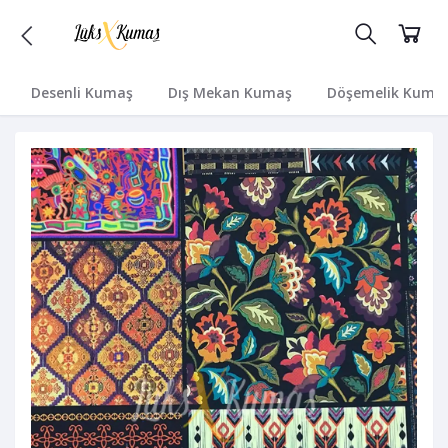
Desenli Kumaş
Dış Mekan Kumaş
Döşemelik Kuma