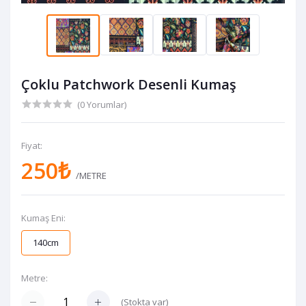
Çoklu Patchwork Desenli Kumaş
(0 Yorumlar)
Fiyat:
250₺
/METRE
Kumaş Eni:
140cm
Metre:
(
Stokta var
)