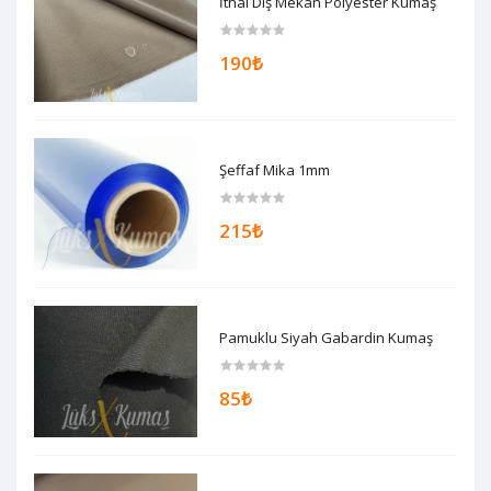
İthal Dış Mekan Polyester Kumaş
190₺
Şeffaf Mika 1mm
215₺
Pamuklu Siyah Gabardin Kumaş
85₺