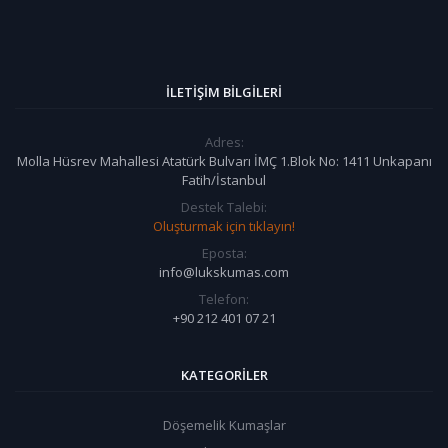
İLETIŞIM BILGILERI
Adres:
Molla Hüsrev Mahallesi Atatürk Bulvarı İMÇ 1.Blok No: 1411 Unkapanı
Fatih/İstanbul
Destek Talebi:
Oluşturmak için tıklayın!
Eposta:
info@lukskumas.com
Telefon:
+90 212 401 07 21
KATEGORILER
Döşemelik Kumaşlar