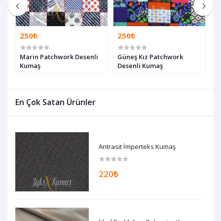
250₺
250₺
2
ş
Marin Patchwork Desenli
Güneş Kız Patchwork
P
Kumaş
Desenli Kumaş
D
En Çok Satan Ürünler
Antrasit İmperteks Kumaş
220₺