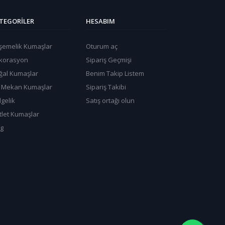
TEGORILER
HESABIM
şemelik Kumaşlar
Oturum aç
korasyon
Sipariş Geçmişi
ğal Kumaşlar
Benim Takip Listem
ş Mekan Kumaşlar
Sipariş Takibi
gelik
Satış ortağı olun
tlet Kumaşlar
og