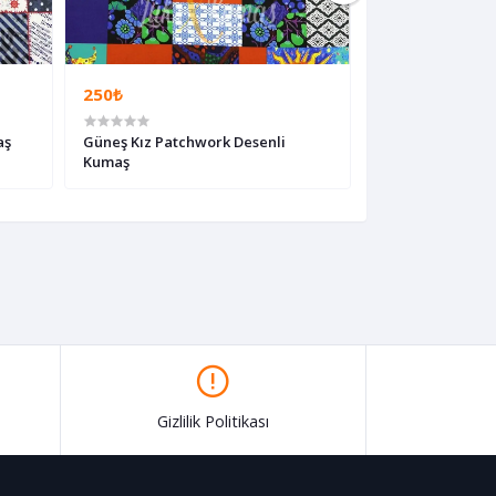
250₺
250₺
aş
Güneş Kız Patchwork Desenli
Patchwork Kot D
Kumaş
Kumaş
Gizlilik Politikası