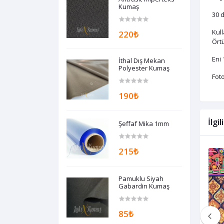
Kumaş
30 d
Kul
220₺
Örtü
Eni 
İthal Dış Mekan
Polyester Kumaş
Foto
190₺
İlgi
Şeffaf Mika 1mm
215₺
Pamuklu Siyah
Gabardin Kumaş
85₺