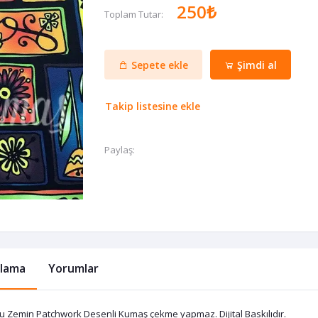
250₺
Toplam Tutar:
Sepete ekle
Şimdi al
Takip listesine ekle
Paylaş:
klama
Yorumlar
u Zemin Patchwork Desenli Kumaş çekme yapmaz. Dijital Baskılıdır.