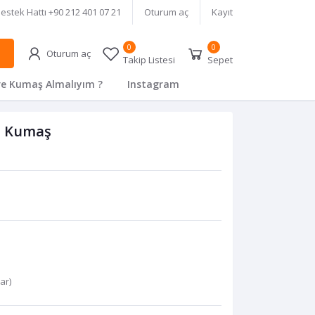
estek Hattı
+90 212 401 07 21
Oturum aç
Kayıt
0
0
Oturum aç
Takip Listesi
Sepet
e Kumaş Almalıyım ?
Instagram
i Kumaş
var
)