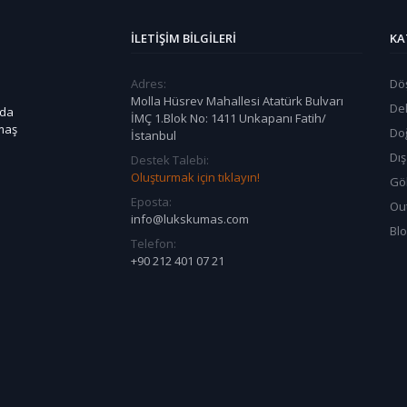
İLETIŞIM BILGILERI
KA
Adres:
Dö
Molla Hüsrev Mahallesi Atatürk Bulvarı
De
 da
İMÇ 1.Blok No: 1411 Unkapanı Fatih/
umaş
Do
İstanbul
Dı
Destek Talebi:
Oluşturmak için tıklayın!
Göl
Eposta:
Ou
info@lukskumas.com
Bl
Telefon:
+90 212 401 07 21