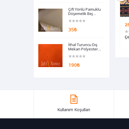
Çift Yönlü Pamuklu
Döşemelik Bej
Kumaş
250₺
2
35₺
Desenli Kumaş
Patchwork Desenli Kumaş
Ço
İthal Turuncu Dış
Mekan Polyester
Döşemelik Kumaş
190₺
Kullanım Koşulları