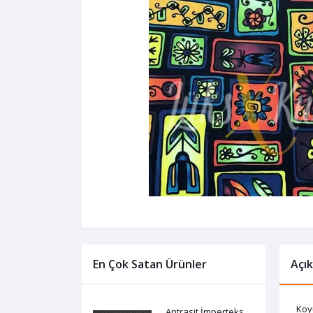
En Çok Satan Ürünler
Açı
Koy
Antrasit İmperteks