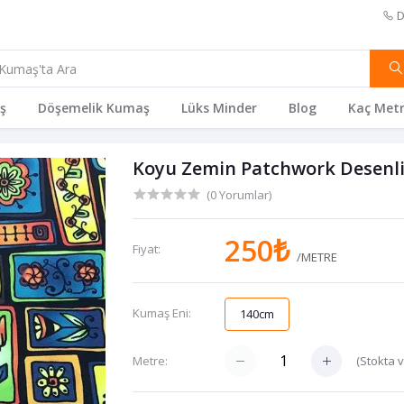
D
ş
Döşemelik Kumaş
Lüks Minder
Blog
Kaç Metr
Koyu Zemin Patchwork Desenl
(0 Yorumlar)
250₺
Fiyat:
/METRE
Kumaş Eni:
140cm
(
Stokta 
Metre: