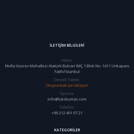
İLETIŞIM BILGILERI
Adres:
Molla Hüsrev Mahallesi Atatürk Bulvarı İMÇ 1.Blok No: 1411 Unkapanı
Fatih/İstanbul
Destek Talebi:
Oluşturmak için tıklayın!
Eposta:
info@lukskumas.com
Telefon:
+90 212 401 07 21
KATEGORILER