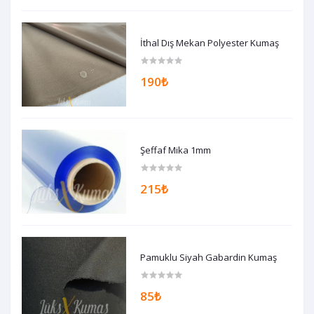
İthal Dış Mekan Polyester Kumaş
190₺
Şeffaf Mika 1mm
215₺
Pamuklu Siyah Gabardin Kumaş
85₺