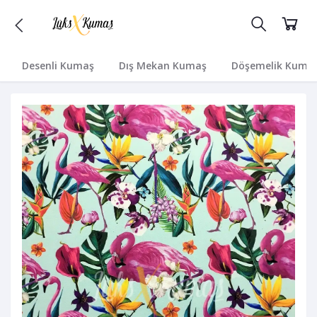
Desenli Kumaş
Dış Mekan Kumaş
Döşemelik Kuma