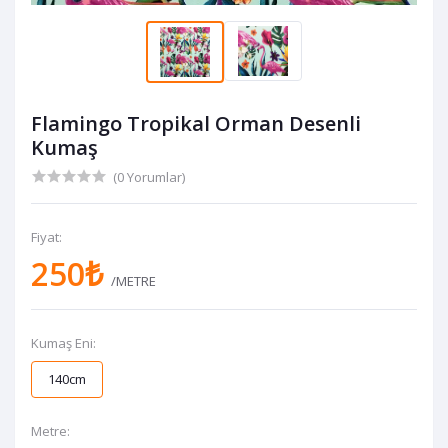
Flamingo Tropikal Orman Desenli
Kumaş
(0 Yorumlar)
Fiyat:
250₺
/METRE
Kumaş Eni:
140cm
Metre: