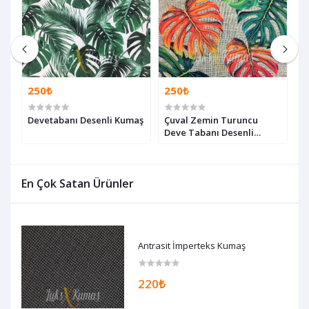
250₺
250₺
2
Devetabanı Desenli Kumaş
Çuval Zemin Turuncu
Z
Deve Tabanı Desenli
T
Kumaş
En Çok Satan Ürünler
Antrasit İmperteks Kumaş
220₺