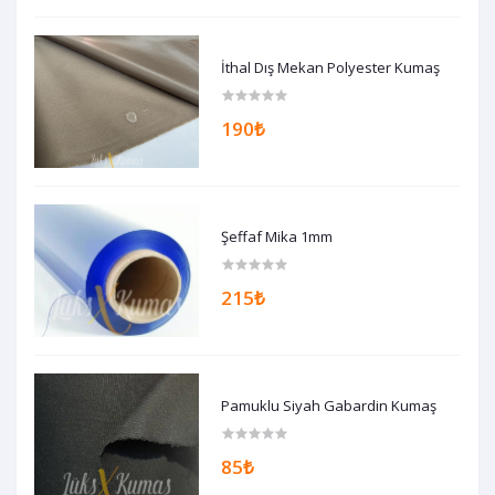
İthal Dış Mekan Polyester Kumaş
190₺
Şeffaf Mika 1mm
215₺
Pamuklu Siyah Gabardin Kumaş
85₺