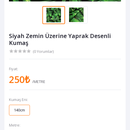
Siyah Zemin Üzerine Yaprak Desenli
Kumaş
(0 Yorumlar)
Fiyat:
250₺
/METRE
Kumaş Eni:
140cm
Metre: