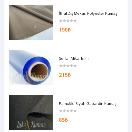
İthal Dış Mekan Polyester Kumaş
190₺
Şeffaf Mika 1mm
215₺
Pamuklu Siyah Gabardin Kumaş
85₺