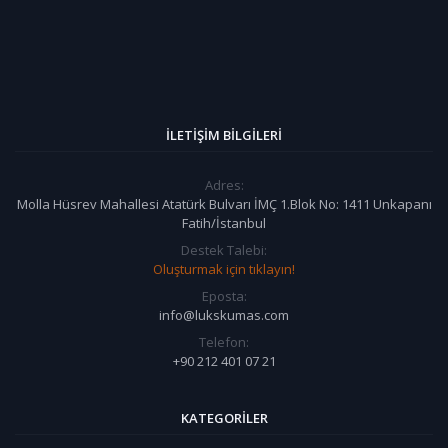
İLETIŞIM BILGILERI
Adres:
Molla Hüsrev Mahallesi Atatürk Bulvarı İMÇ 1.Blok No: 1411 Unkapanı
Fatih/İstanbul
Destek Talebi:
Oluşturmak için tıklayın!
Eposta:
info@lukskumas.com
Telefon:
+90 212 401 07 21
KATEGORILER