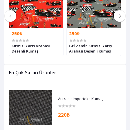
250₺
250₺
2
Kırmızı Yarış Arabası
Gri Zemin Kırmızı Yarış
G
Desenli Kumaş
Arabası Desenli Kumaş
O
En Çok Satan Ürünler
Antrasit İmperteks Kumaş
220₺