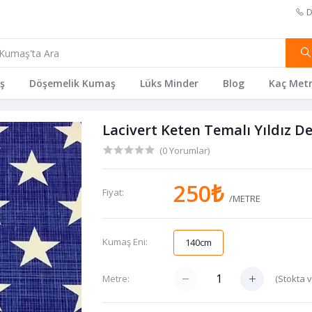
D
ş
Döşemelik Kumaş
Lüks Minder
Blog
Kaç Metr
Lacivert Keten Temalı Yıldız D
(0 Yorumlar)
250₺
Fiyat:
/METRE
Kumaş Eni:
140cm
(
Stokta 
Metre: