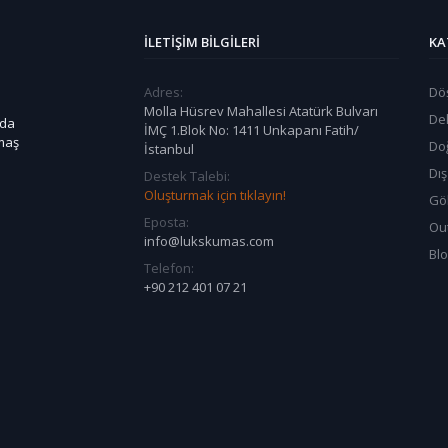
İLETIŞIM BILGILERI
KA
Adres:
Dö
Molla Hüsrev Mahallesi Atatürk Bulvarı
De
 da
İMÇ 1.Blok No: 1411 Unkapanı Fatih/
umaş
Do
İstanbul
Dı
Destek Talebi:
Oluşturmak için tıklayın!
Göl
Eposta:
Ou
info@lukskumas.com
Bl
Telefon:
+90 212 401 07 21