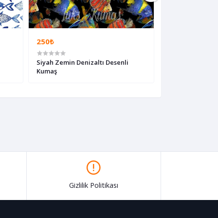
250₺
250₺
Siyah Zemin Denizaltı Desenli
Renkli Balık Des
Kumaş
Gizlilik Politikası