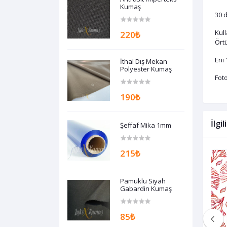
Kumaş
30 d
Kul
220₺
Örtü
Eni 
İthal Dış Mekan
Polyester Kumaş
Foto
190₺
İlgi
Şeffaf Mika 1mm
215₺
Pamuklu Siyah
Gabardin Kumaş
85₺