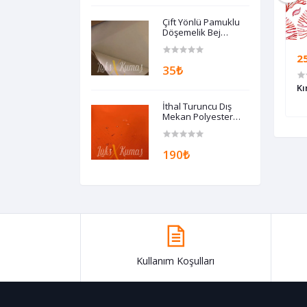
Çift Yönlü Pamuklu
Döşemelik Bej
Kumaş
250₺
2
35₺
 Halat Desenli Kumaş
Renkli Balıklar Desenli Kumaş
Kı
İthal Turuncu Dış
Mekan Polyester
Döşemelik Kumaş
190₺
Kullanım Koşulları