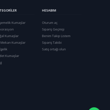
TEGORILER
HESABIM
şemelik Kumaşlar
Oturum aç
korasyon
Sipariş Geçmişi
ğal Kumaşlar
Benim Takip Listem
ş Mekan Kumaşlar
Sipariş Takibi
gelik
Satış ortağı olun
tlet Kumaşlar
og