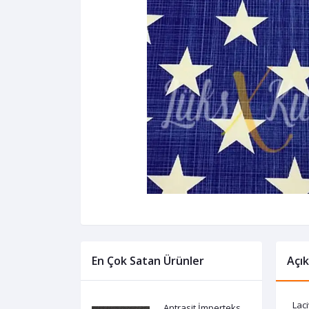
En Çok Satan Ürünler
Açı
Laci
Antrasit İmperteks