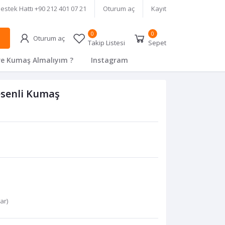
estek Hattı
+90 212 401 07 21
Oturum aç
Kayıt
0
0
Oturum aç
Takip Listesi
Sepet
e Kumaş Almalıyım ?
Instagram
esenli Kumaş
var
)