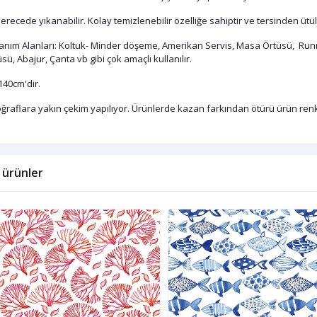
erecede yıkanabilir. Kolay temizlenebilir özelliğe sahiptir ve tersinden ütül
lanım Alanları: Koltuk- Minder döşeme, Amerikan Servis, Masa Örtüsü, Runn
sü, Abajur, Çanta vb gibi çok amaçlı kullanılır.
140cm'dir.
ğraflara yakın çekim yapılıyor. Ürünlerde kazan farkından ötürü ürün renkle
li ürünler