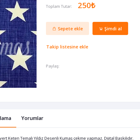
250₺
Toplam Tutar:
Sepete ekle
Şimdi al
Takip listesine ekle
Paylaş:
klama
Yorumlar
vert Keten Temalı Yıldız Desenli Kumaş çekme yapmaz. Dijital Baskılıdır.