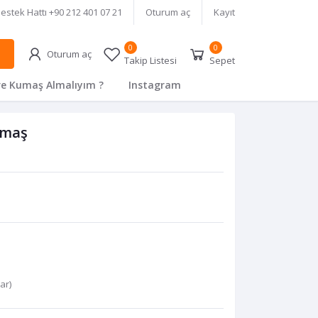
estek Hattı
+90 212 401 07 21
Oturum aç
Kayıt
0
0
Oturum aç
Takip Listesi
Sepet
e Kumaş Almalıyım ?
Instagram
umaş
var
)