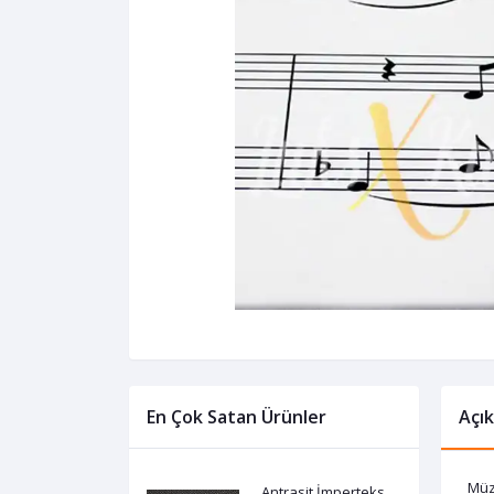
En Çok Satan Ürünler
Açı
Müzi
Antrasit İmperteks