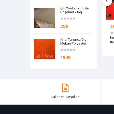
Çift Yönlü Pamuklu
Döşemelik Bej
Kumaş
35₺
250₺
2
Çocuk Desenli
Renkli Kediler Çocuk Desenli Kumaş
Kı
İthal Turuncu Dış
K
Mekan Polyester
Döşemelik Kumaş
190₺
Kullanım Koşulları