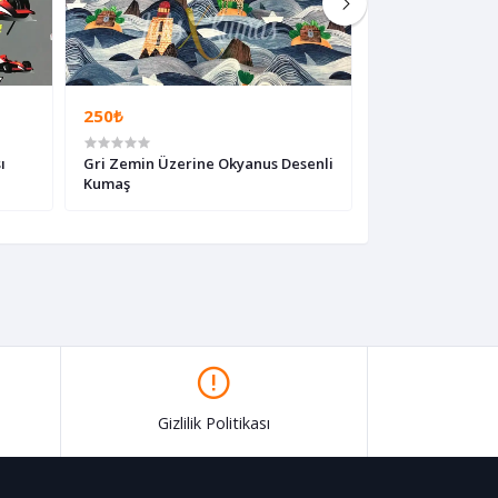
250₺
250₺
ı
Gri Zemin Üzerine Okyanus Desenli
Fantastik Evler 
Kumaş
Gizlilik Politikası