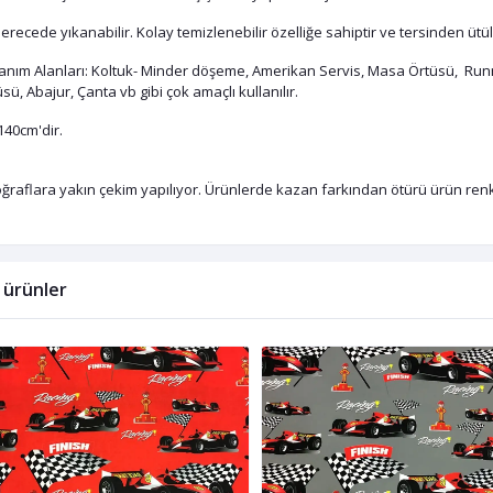
erecede yıkanabilir. Kolay temizlenebilir özelliğe sahiptir ve tersinden ütül
lanım Alanları: Koltuk- Minder döşeme, Amerikan Servis, Masa Örtüsü, Runn
sü, Abajur, Çanta vb gibi çok amaçlı kullanılır.
140cm'dir.
ğraflara yakın çekim yapılıyor. Ürünlerde kazan farkından ötürü ürün renkle
li ürünler