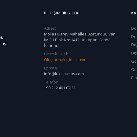
İLETIŞIM BILGILERI
KA
Adres:
Dö
Molla Hüsrev Mahallesi Atatürk Bulvarı
De
 da
İMÇ 1.Blok No: 1411 Unkapanı Fatih/
umaş
Do
İstanbul
Dı
Destek Talebi:
Oluşturmak için tıklayın!
Göl
Eposta:
Ou
info@lukskumas.com
Bl
Telefon:
+90 212 401 07 21