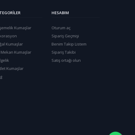
TEGORILER
HESABIM
şemelik Kumaşlar
Oturum aç
korasyon
Sipariş Geçmişi
ğal Kumaşlar
Benim Takip Listem
ş Mekan Kumaşlar
Sipariş Takibi
gelik
Satış ortağı olun
tlet Kumaşlar
og