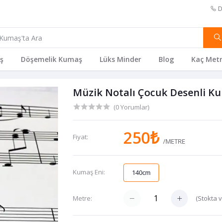
D
ş
Döşemelik Kumaş
Lüks Minder
Blog
Kaç Metr
Müzik Notalı Çocuk Desenli K
(0 Yorumlar)
250₺
Fiyat:
/METRE
Kumaş Eni:
140cm
(
Stokta 
Metre: