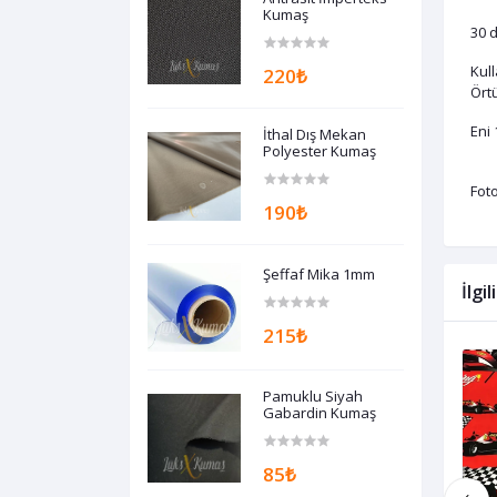
Kumaş
30 d
Kul
220₺
Örtü
Eni 
İthal Dış Mekan
Polyester Kumaş
Foto
190₺
Şeffaf Mika 1mm
İlgi
215₺
Pamuklu Siyah
Gabardin Kumaş
85₺