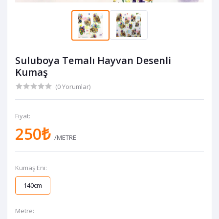
Suluboya Temalı Hayvan Desenli
Kumaş
(0 Yorumlar)
Fiyat:
250₺
/METRE
Kumaş Eni:
140cm
Metre: