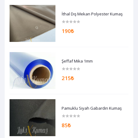
İthal Dış Mekan Polyester Kumaş
190₺
Şeffaf Mika 1mm
215₺
Pamuklu Siyah Gabardin Kumaş
85₺