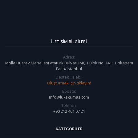
İLETIŞIM BILGILERI
Adres:
Molla Hüsrev Mahallesi Atatürk Bulvarı İMÇ 1.Blok No: 1411 Unkapanı
Fatih/İstanbul
Destek Talebi:
Oluşturmak için tıklayın!
Eposta:
info@lukskumas.com
Telefon:
+90 212 401 07 21
KATEGORILER