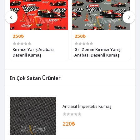
250₺
250₺
2
Kırmızı Yarış Arabası
Gri Zemin Kırmızı Yarış
G
Desenli Kumaş
Arabası Desenli Kumaş
O
En Çok Satan Ürünler
Antrasit İmperteks Kumaş
220₺