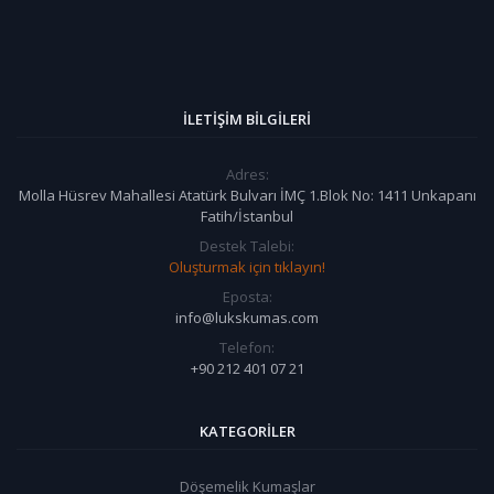
İLETIŞIM BILGILERI
Adres:
Molla Hüsrev Mahallesi Atatürk Bulvarı İMÇ 1.Blok No: 1411 Unkapanı
Fatih/İstanbul
Destek Talebi:
Oluşturmak için tıklayın!
Eposta:
info@lukskumas.com
Telefon:
+90 212 401 07 21
KATEGORILER
Döşemelik Kumaşlar