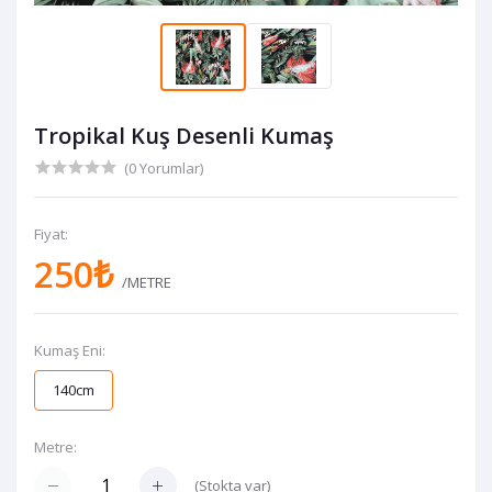
Tropikal Kuş Desenli Kumaş
(0 Yorumlar)
Fiyat:
250₺
/METRE
Kumaş Eni:
140cm
Metre:
(
Stokta var
)