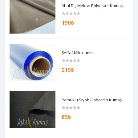
İthal Dış Mekan Polyester Kumaş
190₺
Şeffaf Mika 1mm
215₺
Pamuklu Siyah Gabardin Kumaş
85₺