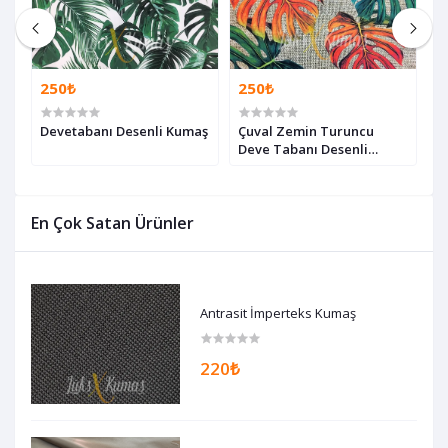
250₺
250₺
2
Devetabanı Desenli Kumaş
Çuval Zemin Turuncu
Z
Deve Tabanı Desenli
T
Kumaş
En Çok Satan Ürünler
Antrasit İmperteks Kumaş
220₺