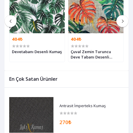
404₺
404₺
4
Devetabanı Desenli Kumaş
Çuval Zemin Turuncu
Z
Deve Tabanı Desenli
T
Kumaş
En Çok Satan Ürünler
Antrasit İmperteks Kumaş
270₺