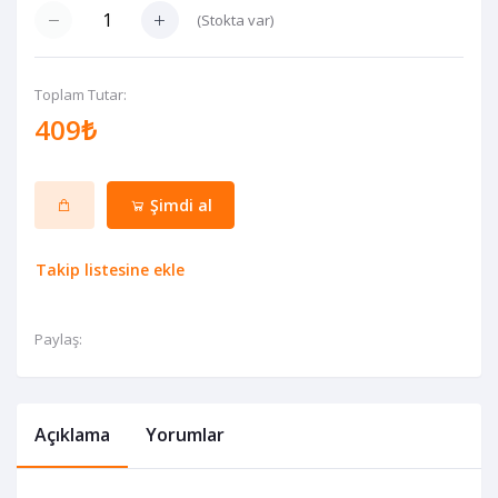
(
Stokta var
)
Toplam Tutar:
409₺
Şimdi al
Takip listesine ekle
Paylaş:
Açıklama
Yorumlar