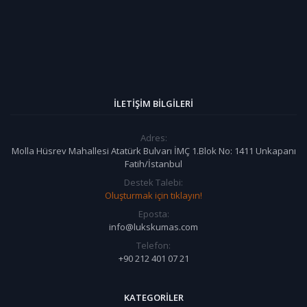
İLETIŞIM BILGILERI
Adres:
Molla Hüsrev Mahallesi Atatürk Bulvarı İMÇ 1.Blok No: 1411 Unkapanı
Fatih/İstanbul
Destek Talebi:
Oluşturmak için tıklayın!
Eposta:
info@lukskumas.com
Telefon:
+90 212 401 07 21
KATEGORILER