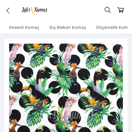
Desenli Kumaş
Dış Mekan Kumaş
Döşemelik Kuma