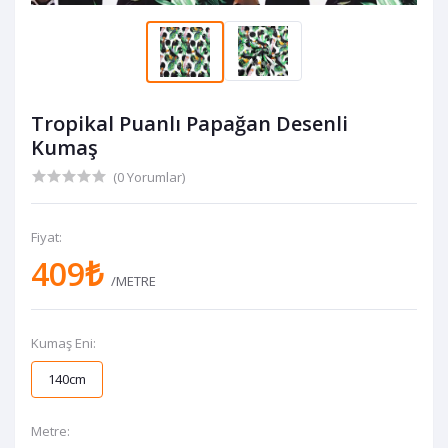
Tropikal Puanlı Papağan Desenli
Kumaş
(0 Yorumlar)
Fiyat:
409₺
/METRE
Kumaş Eni:
140cm
Metre: