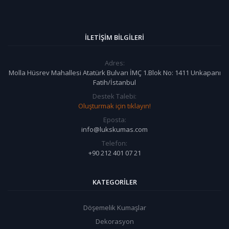
İLETIŞIM BILGILERI
Adres:
Molla Hüsrev Mahallesi Atatürk Bulvarı İMÇ 1.Blok No: 1411 Unkapanı
Fatih/İstanbul
Destek Talebi:
Oluşturmak için tıklayın!
Eposta:
info@lukskumas.com
Telefon:
+90 212 401 07 21
KATEGORILER
Döşemelik Kumaşlar
Dekorasyon