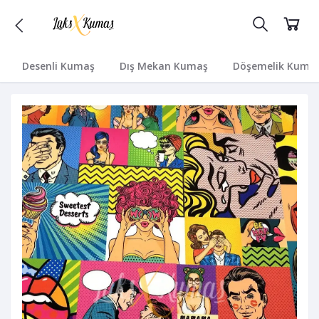
Desenli Kumaş
Dış Mekan Kumaş
Döşemelik Kuma