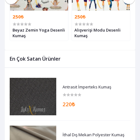
250₺
250₺
2
Beyaz Zemin Yoga Desenli
Alışverişi Modu Desenli
S
Kumaş
Kumaş
K
En Çok Satan Ürünler
Antrasit İmperteks Kumaş
220₺
İthal Dış Mekan Polyester Kumaş