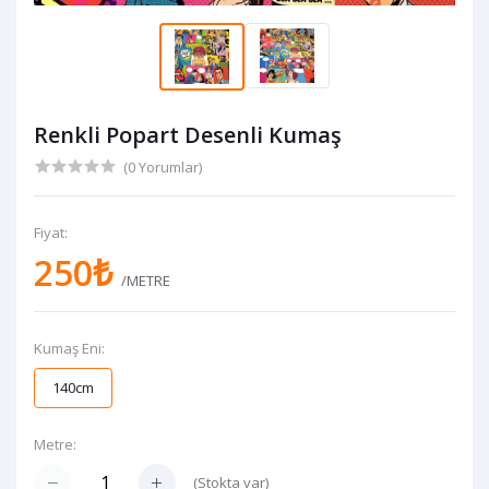
Renkli Popart Desenli Kumaş
(0 Yorumlar)
Fiyat:
250₺
/METRE
Kumaş Eni:
140cm
Metre:
(
Stokta var
)