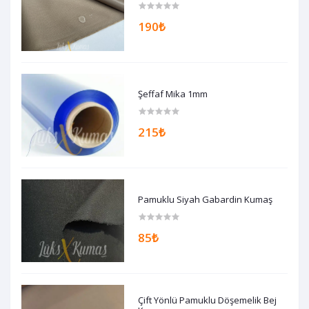
190₺
Şeffaf Mika 1mm
215₺
Pamuklu Siyah Gabardin Kumaş
85₺
Çift Yönlü Pamuklu Döşemelik Bej