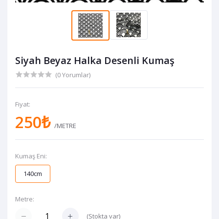
Siyah Beyaz Halka Desenli Kumaş
(0 Yorumlar)
Fiyat:
250₺
/METRE
Kumaş Eni:
140cm
Metre:
(
Stokta var
)