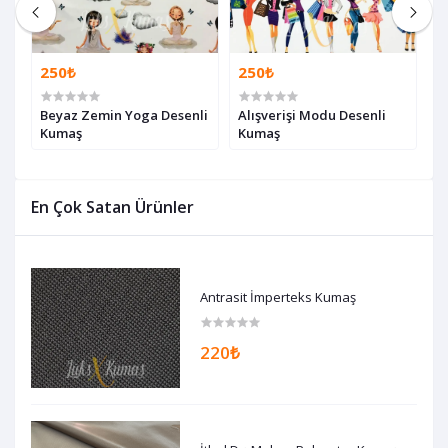
250₺
250₺
2
Beyaz Zemin Yoga Desenli
Alışverişi Modu Desenli
S
Kumaş
Kumaş
K
En Çok Satan Ürünler
Antrasit İmperteks Kumaş
220₺