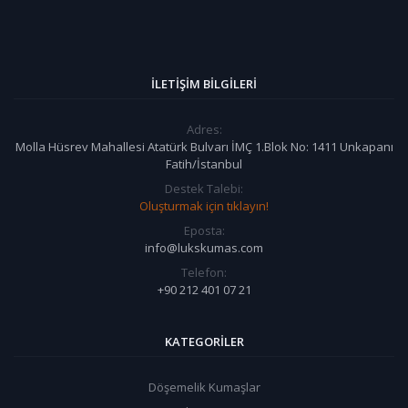
İLETIŞIM BILGILERI
Adres:
Molla Hüsrev Mahallesi Atatürk Bulvarı İMÇ 1.Blok No: 1411 Unkapanı
Fatih/İstanbul
Destek Talebi:
Oluşturmak için tıklayın!
Eposta:
info@lukskumas.com
Telefon:
+90 212 401 07 21
KATEGORILER
Döşemelik Kumaşlar