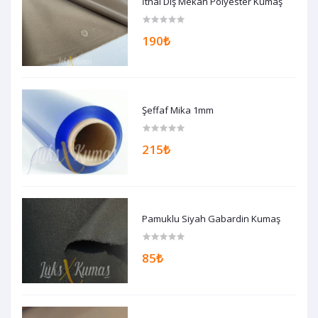
İthal Dış Mekan Polyester Kumaş
190₺
Şeffaf Mika 1mm
215₺
Pamuklu Siyah Gabardin Kumaş
85₺