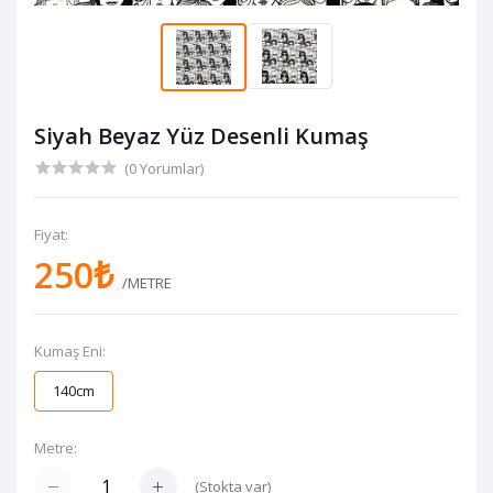
Siyah Beyaz Yüz Desenli Kumaş
(0 Yorumlar)
Fiyat:
250₺
/METRE
Kumaş Eni:
140cm
Metre:
(
Stokta var
)