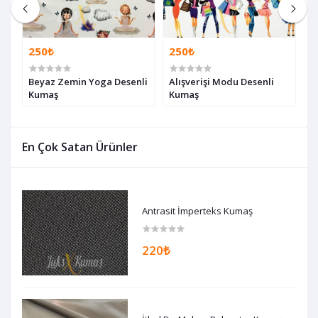
250₺
250₺
2
Beyaz Zemin Yoga Desenli
Alışverişi Modu Desenli
S
Kumaş
Kumaş
K
En Çok Satan Ürünler
Antrasit İmperteks Kumaş
220₺