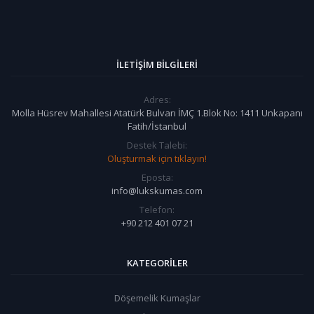
İLETIŞIM BILGILERI
Adres:
Molla Hüsrev Mahallesi Atatürk Bulvarı İMÇ 1.Blok No: 1411 Unkapanı
Fatih/İstanbul
Destek Talebi:
Oluşturmak için tıklayın!
Eposta:
info@lukskumas.com
Telefon:
+90 212 401 07 21
KATEGORILER
Döşemelik Kumaşlar