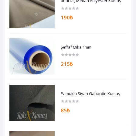
İthal Dış Mekan Polyester Kumaş
190₺
Şeffaf Mika 1mm
215₺
Pamuklu Siyah Gabardin Kumaş
85₺