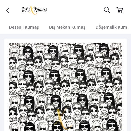
Desenli Kumaş
Dış Mekan Kumaş
Döşemelik Kuma