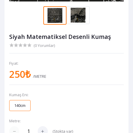
Siyah Matematiksel Desenli Kumaş
(0 Yorumlar)
Fiyat:
250₺
/METRE
Kumaş Eni:
140cm
Metre:
(
Stokta var
)