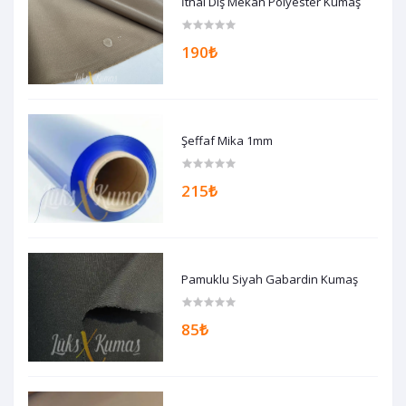
İthal Dış Mekan Polyester Kumaş
190₺
Şeffaf Mika 1mm
215₺
Pamuklu Siyah Gabardin Kumaş
85₺