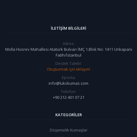
İLETIŞIM BILGILERI
Adres:
Molla Hüsrev Mahallesi Atatürk Bulvarı İMÇ 1.Blok No: 1411 Unkapanı
Fatih/İstanbul
Destek Talebi:
Oluşturmak için tıklayın!
Eposta:
info@lukskumas.com
Telefon:
+90 212 401 07 21
KATEGORILER
Döşemelik Kumaşlar